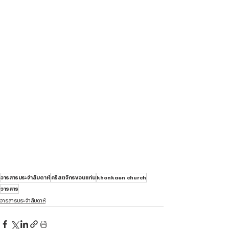
วารสารประจำสัปดาห์
คริสตจักรขอนแก่น
khonkaen church
วารสาร
วารสารประจำสัปดาห์