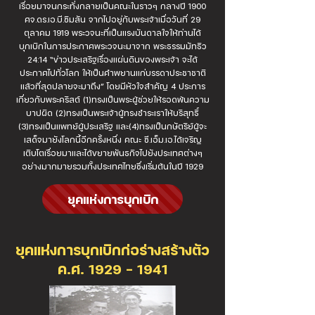
เรื่อยมาจนกระทั่งกลายเป็นคณะในราวๆ กลางปี 1900
ศจ.ดร.เอ.บี.ซิมสัน จากไปอยู่กับพระเจ้าเมื่อวันที่ 29
ตุลาคม 1919 พระวจนะที่เป็นแรงบันดาลใจให้ท่านได้
บุกเบิกในการประกาศพระวจนะมาจาก พระธรรมมัทธิว
24:14 “ข่าวประเสริฐเรื่องแผ่นดินของพระเจ้า จะได้
ประกาศไปทั่วโลก ให้เป็นคำพยานแก่บรรดาประชาชาติ
แล้วที่สุดปลายจะมาถึง” โดยมีหัวใจสำคัญ 4 ประการ
เกี่ยวกับพระคริสต์ (1)ทรงเป็นพระผู้ช่วยให้รอดพ้นความ
บาปผิด (2)ทรงเป็นพระเจ้าผู้ทรงชำระเราให้บริสุทธิ์
(3)ทรงเป็นแพทย์ผู้ประเสริฐ และ(4)ทรงเป็นกษัตริย์ผู้จะ
เสด็จมายังโลกนี้อีกครั้งหนึ่ง คณะ ซี.เอ็ม.เอ.ได้เจริญ
เติบโตเรื่อยมาและได้ขยายพันธกิจไปยังประเทศต่างๆ
อย่างมากมายรวมทั้งประเทศไทยซึ่งเริ่มต้นในปี 1929
ยุคแห่งการบุกเบิก
ยุคแห่งการบุกเบิกก่อร่างสร้างตัว
ค.ศ. 1929 – 1941