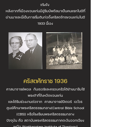
จริงจัง
หลังจากที่เมืองขอนแก่นมีผู้รับบัพติสมาเป็นคนแรกในปีที่
ผ่านมาและนี่เป็นการเริ่มต้นก่อตั้งคริสตจักรขอนแก่นในปี
1933 นี้เอง
คริสตศักราช 1936
ศาสนาจารย์พอล กันเธอร์และครอบครัวได้ย้ายมารับใช้
พระเจ้าที่จังหวัดขอนแก่น
และได้รับช่วงงานต่อจาก ศาสนาจารย์ปีเตอร์ เอ.โวธ
ศูนย์ศึกษาพระคริสตธรรมกลาง(Central Bible School
(CBS)) หรือโรงเรียนพระคริสตธรรมกลาง
ปัจจุบัน คือ สถาบันพระคริสตธรรมภาคตะวันออกเฉียง
เหนือ (Northeastern Institute of Theology)