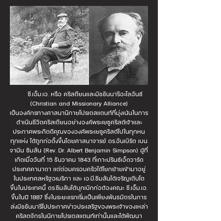
ซี.เอ็ม.เอ. หรือ คริสตียนและมิชชันนารีอะไลอันซ์
(Christian and Missionary Alliance)
เป็นองค์กรทางศาสนานิกายโปรเตสแตนท์ที่มุ่งเน้นในการ
ดำเนินชีวิตคริสเตียนอย่างองค์พระเยซูคริสต์เจ้าและ
ประกาศพระกิตติคุณขององค์พระเยซูคริสต์ไปในทุกหน
ทุกแห่ง ได้ถูกก่อตั้งขึ้นโดยศาสนาจารย์ ดร.อันเบิร์ต เบน
จามิน ซิมสัน (Rev. Dr. Albert Benjamin Simpson) ผู้ที่
เกิดเมื่อวันที่ 15 ธันวาคม 1843 ที่เกาะปรินซ์เอ็ดวาร์ด
ประเทศคานาดา แต่ต่อมครอบครัวได้โยกย้ายเข้ามาอยู่
ในประเทศสหรัฐอเมริกา และ เอ.บี.ซิมสันได้เจริญเติบโต
ขึ้นในประเทศนี้ ดร.ซิมสันได้บุกเบิกก่อต้องคณะ ซี.เอ็ม.เอ.
ขึ้นในปี 1887 ซึ่งในระยะแรกเริ่มเป็นเพียงพันธมิตรในการ
ส่งมิชชันนารีไปประกาศข่าวประเสริฐของพระเจ้าของเหล่า
คริสตจักรในนิกายโปรเตสแตนท์เท่านั้นและได้พัฒนา