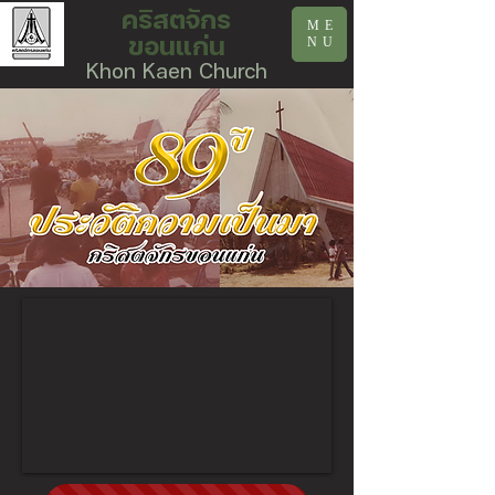
คริสตจักร
ME
ขอนแก่น
NU
Khon Kaen Church