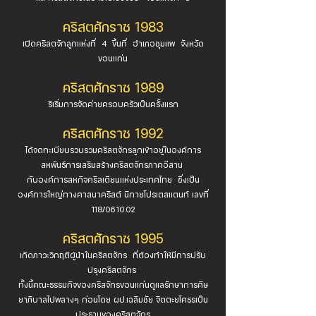
คริสตศักราช 1983
เปิดคริสตจักลูกแห่งที่ 4 ขึ้นที่ อำเภอชุมแพ จังหวัด
ขอนแก่น
คริสตศักราช 1989
ริเริ่มการจัดค่ายครอบครัวเป็นครั้งแรก
คริสตศักราช 1992
ได้จดทะเบียบรวบรวมคริสตจักรลูกเข้าอยู่ในองค์การ
สหพันธ์การเสริมสร้างคริสตจักรภาคอีสาน
กับองค์การสหกิจคริสเตียนแห่งประเทศไทย ซึ่งเป็น
องค์การใหญ่ทางศาสนาคริสต์ นิกายโปรเตสแตนท์ เลขที่
118/06.10.02
คริสตศักราช 1995
เกิดภาวะวิกฤติผู้นำในคริสตจักร ที่ต้องทำให้มีการปรับ
ปรุงคริสตจักร
ทั้งนี้คณะธรรมกิจของคริสจักรขอนแก่นดูแลรักษาการศิษ
ยาภิบาลไปพลางๆ ก่อนโดย ผป.เฉลิมชัย จิตตะยโศธรเป็น
ประธานของคริสตจักร