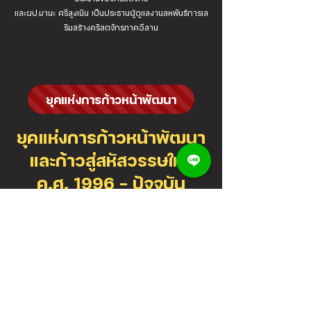
และผป.มานะ ศรีสูงเนิน เป็นประธานผู้ดูแลงานสหพันธ์การเส
ริมสร้างคริสตจักรภาคอีสาน
ยุคแห่งการก้าวหน้าพัฒนา
ยุคแห่งการก้าวหน้าพัฒนา
และก้าวสู่สหัสวรรษใหม่
ค.ศ. 1996 – ปัจจุบัน
คริสตศักราช 1996
ศจ.ดร.วัฒนา พรหมโคตรเข้ารับตำแหน่งศิษยาภิบาล
ของคริสตจักรขอนแก่นตามคำเชิญของทางคริสตจักร
ขอนแก่น
จัดฉลองครบรอบ 25 ปี ของอาคารโบสถ์หลัง
ปัจจุบัน โดยมี มน.ไพศาล เวียงคำ(ปัจจุบันได้รับการ
สถาปนาให้เป็นผู้ปกครองในปี 2002)