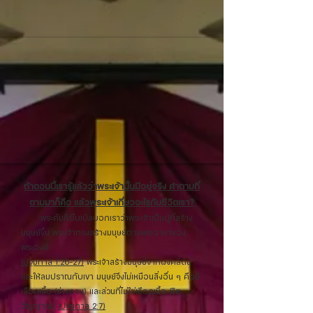
ถ้าตอนนี้เรารู้แล้วว่าพระเจ้านั้นมีอยู่จริง คำถามที่
ตามมาก็คือ แล้วพระเจ้าเกี่ยวอะไรกับชีวิตเรา?
พระคัมภีร์ไบเบิลบอกเราว่าพระเจ้าเป็นผู้ที่สร้าง
มนุษย์ขึ้น พระเจ้าทรงสร้างมนุษย์ตามพระฉายาของ
พระองค์
(ปฐมกาล 1:26-27)
พระเจ้าสร้างมนุษย์จากผงคลีดิน
และให้ลมปราณกับเขา มนุษย์จึงไม่เหมือนสิ่งอื่น ๆ
คือมี
เลือดเนื้อ (ร่างกาย) และส่วนที่ไม่ใช่เลือดเนื้อ (จิต
วิญญาณ)
(ปฐมกาล 2:7)