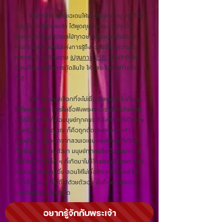
พระเจ้าสร้างสวนเอเดนให้มนุษย์คู่แรกอยู่ และที่นั่น
มนุษย์ได้ใกล้ชิดพระเจ้า ได้พูดคุยกับพระองค์ทุกวัน
พระเจ้าได้ตั้งกฎไว้ว่าผลไม้ทุกอย่างนั้นมนุษย์กินได้ แต่
ห้ามกินผลของต้นไม้แห่งการรู้ถึงความดีและความชั่ว
เพราะถ้ากินจะต้องตาย
(ปฐมกาล 2:17)
พระเจ้าได้ให้
อิสระกับมนุษย์ในการตัดสินใจ ให้อิสระในการทำอะไร
ก็ได้
สุดท้ายมนุษย์เลือกที่จะไม่เชื่อฟังพระเจ้า ไปกินผล
ไม้ที่พระเจ้าห้าม การไม่เชื่อฟังพระเจ้านี้เราเรียกว่าความ
บาปนั่นเอง ผลก็คือมนุษย์ทุกคนจะต้องตายแต่เป็นการ
ตายฝายจิตวิญญาณ ก็คือถูกตัดขาดจากพระเจ้า
มนุษย์จึงถูกขับออกจากสวนเอเดน และทุกคนที่เกิดมา
ก็จะมีบาปติดตามตัวมา มนุษย์ทุกคนจึงเป็นคนบาป จะ
เห็นได้จากเด็กเล็ก ๆ ที่เกิดมาไม่มีใครสอนให้โกหก สอน
ให้แย่งของจากคนอื่น สอนให้ไม่เชื่อฟัง แต่เด็กเหล่านั้น
ก็ทำสิ่งต่าง ๆ ที่ไม่ดีได้ด้วยตัวเอง นั่นก็เพราะมีความ
บาปติดตัวมาตั้งแต่เกิด
อยากรู้จักกับพระเจ้า