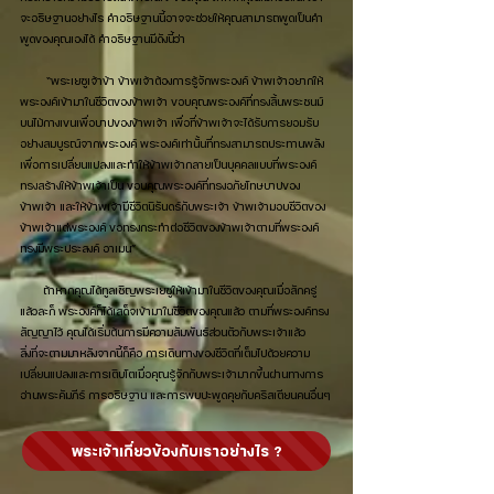
จะอธิษฐานอย่างไร คำอธิษฐานนี้อาจจะช่วยให้คุณสามารถพูดเป็นคำ
พูดของคุณเองได้ คำอธิษฐานมีดังนี้ว่า
“พระเยซูเจ้าข้า ข้าพเจ้าต้องการรู้จักพระองค์ ข้าพเจ้าอยากให้
พระองค์เข้ามาในชีวิตของข้าพเจ้า ขอบคุณพระองค์ที่ทรงสิ้นพระชนม์
บนไม้กางเขนเพื่อบาปของข้าพเจ้า เพื่อที่ข้าพเจ้าจะได้รับการยอมรับ
อย่างสมบูรณ์จากพระองค์ พระองค์เท่านั้นที่ทรงสามารถประทานพลัง
เพื่อการเปลี่ยนแปลงและทำให้ข้าพเจ้ากลายเป็นบุคคลแบบที่พระองค์
ทรงสร้างให้ข้าพเจ้าเป็น ขอบคุณพระองค์ที่ทรงอภัยโทษบาปของ
ข้าพเจ้า และให้ข้าพเจ้ามีชีวิตนิรันดร์กับพระเจ้า ข้าพเจ้ามอบชีวิตของ
ข้าพเจ้าแด่พระองค์ ขอทรงกระทำต่อชีวิตของข้าพเจ้าตามที่พระองค์
ทรงมีพระประสงค์ อาเมน”
ถ้าหากคุณได้ทูลเชิญพระเยซูให้เข้ามาในชีวิตของคุณเมื่อสักครู่
แล้วละก็ พระองค์ก็ได้เสด็จเข้ามาในชีวิตของคุณแล้ว ตามที่พระองค์ทรง
สัญญาไว้ คุณได้เริ่มต้นการมีความสัมพันธ์ส่วนตัวกับพระเจ้าแล้ว
สิ่งที่จะตามมาหลังจากนี้ก็คือ การเดินทางของชีวิตที่เต็มไปด้วยความ
เปลี่ยนแปลงและการเติบโตเมื่อคุณรู้จักกับพระเจ้ามากขึ้นผ่านทางการ
อ่านพระคัมภีร์ การอธิษฐาน และการพบปะพูดคุยกับคริสเตียนคนอื่นๆ
พระเจ้าเกี่ยวข้องกับเราอย่างไร ?