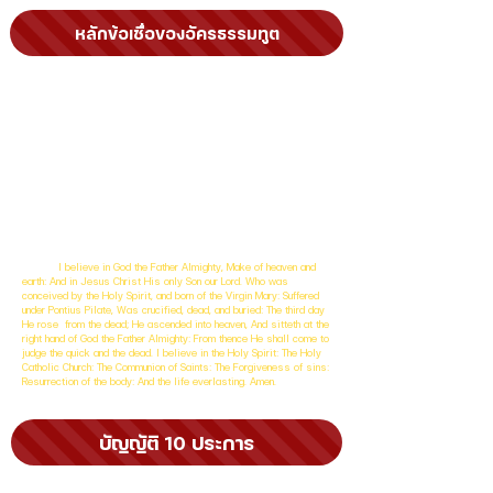
หลักข้อเชื่อของอัครธรรมทูต
ข้าพเจ้าเชื่อวางใจในพระเจ้า พระบิดาผู้ทรงฤทธิ์ที่สุด ผู้ทรงสร้าง
ฟ้าสวรรค์และโลก ข้าพเจ้าเชื่อวางใจในพระเยซูคริสต์ พระบุตรองค์
เดียวของพระบิดา ทรงปฏิสนธิ์โดยพระวิญญาณบริสุทธิ์ ทรงกำเนิด
จากมารีย์สาวพรหมจารีทรงทนทุกข์ทรมานในสมัยที่ปอนทิอัสปีลาต
ปกครอง ทรงถูกตรึงที่กางเขนแล้วมรณา ทรงถูกบรรจุไว้ในอุโมงค์
เสด็จลงสู่แดนมรณา ในวันที่สามทรงเป็นขึ้นมาจากความตาย พระองค์
เสด็จขึ้นสวรรค์ ประทับ ณ เบื้องขวาของพระเจ้าผู้ทรงฤทธิ์ที่สุด จากที่
นั่นพระองค์จะเสด็จมาพิพากษาคนเป็นและคนตาย ข้าพเจ้าเชื่อวางใจ
ในพระวิญญาณบริสุทธิ์ และเชื่อมั่นในสากล คริสตจักรบริสุทธิ์ ในการ
ร่วมสมานฉันท์ระหว่างธรรมิกชน การอภัยโทษบาป การที่กายคืนชีพ
และสมบูรณ์ชีพนิรันดร์ อาเมน
I believe in God the Father Almighty, Make of heaven and
earth: And in Jesus Christ His only Son our Lord. Who was
conceived by the Holy Spirit, and born of the Virgin Mary: Suffered
under Pontius Pilate, Was crucified, dead, and buried: The third day
He rose from the dead; He ascended into heaven, And sitteth at the
right hand of God the Father Almighty: From thence He shall come to
judge the quick and the dead. I believe in the Holy Spirit: The Holy
Catholic Church: The Communion of Saints: The Forgiveness of sins:
Resurrection of the body: And the life everlasting. Amen.
บัญญัติ 10 ประการ