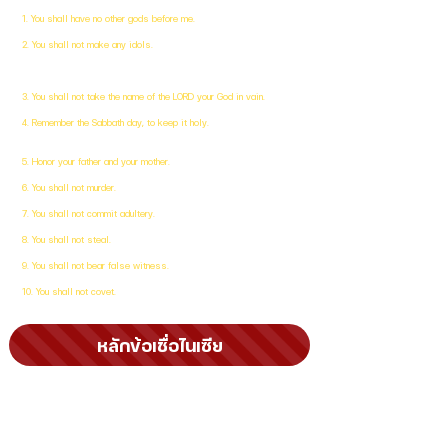
1. อย่ามีพระเจ้าอื่นใดนอกเหนือจากเรา
1. You shall have no other gods before me.
2. อย่าทำรูปเคารพสำหรับตน อย่ากราบไหว้ หรือ ปรนนิบัติรูปเหล่านั้น
2. You shall not make any idols.
3. อย่าออกพระนามของพระเจ้าอย่างไม่สมควร
เพราะผู้ที่ออกพระนามพระองค์อย่างไม่สมควรนั้น พระเจ้าจะทรงถือว่าไม่มีโทษก็
หามิได้
3. You shall not take the name of the LORD your God in vain.
4. จงระลึกถึงวันสะบาโตถือเป็นวันบริสุทธิ์
4. Remember the Sabbath day, to keep it holy.
5. จงให้เกียรติแก่บิดามารดาของเจ้าเพื่ออายุของเจ้าจะได้ยืนนาน
บนแผ่นดินซึ่งพระเจ้าของเจ้าประทานให้แก่เจ้า
5. Honor your father and your mother.
6. อย่าฆ่าคน
6. You shall not murder.
7. อย่าล่วงประเวณีผัวเมียเขา
7. You shall not commit adultery.
8. อย่าลักทรัพย์
8. You shall not steal.
9. อย่าเป็นพยานเท็จใส่ร้ายเพื่อนบ้าน
9. You shall not bear false witness.
10. อย่าโลภครัวเรือนของเพื่อนบ้าน
10. You shall not covet.
หลักข้อเชื่อไนเซีย
ข้าพเจ้าเชื่อวางใจในพระเจ้าองค์เดียว พระบิดาผู้ทรงฤทธิ์ที่สุด
ผู้ทรงสร้างฟ้าสวรรค์และโลก และทุกสิ่งที่ประจักษ์และที่ไม่ประจักษ์แก่
ตา
ข้าพเจ้าเชื่อวางใจในพระเยซูคริสต์องค์พระผู้เป็นเจ้าพระองค์เดียว