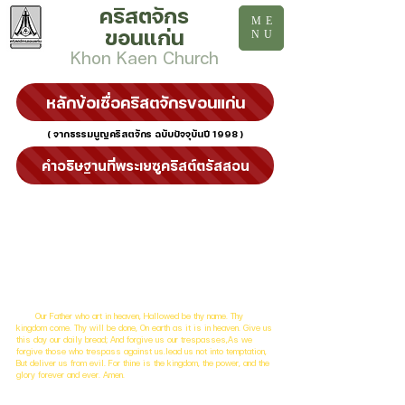
คริสตจักร
ME
ขอนแก่น
NU
Khon Kaen Church
หลักข้อเชื่อคริสตจักรขอนแก่น
( จากธรรมนูญคริสตจักร ฉบับปัจจุบันปี 1998 )
คำอธิษฐานที่พระเยซูคริสต์ตรัสสอน
ข้าแต่พระบิดา แห่งข้าพระองค์ทั้งหลาย ผู้สถิตในสวรรค์ ขอให้
พระนามของพระองค์ เป็นที่เคารพสักการะ ขอให้แผ่นดินของพระองค์
มาตั้งอยู่ ขอให้เป็นไปตามน้ำพระทัยของพระองค์ ในสวรรค์เป็นอย่างไร
ก็ให้เป็นไปอย่างนั้นในแผ่นดินโลก ขอโปรดประทานอาหารประจำวัน แก่
ข้าพระองค์ทั้งหลายในกาลวันนี้ ขอโปรดยกบาปผิดของข้าพระองค์
เหมือนข้าพระองค์ยกโทษผู้ที่ทำผิดต่อข้าพระองค์นั้น ขออย่านำข้า
พระองค์ ไปในการทดลอง แต่ขอให้พ้นจากซึ่งชั่วร้าย เหตุว่าราชอำนาจ
ฤทธิ์เดช และพระสิริ เป็นของพระองค์สืบๆ ไปเป็นนิตย์ อาเมน
Our Father who art in heaven, Hallowed be thy name. Thy
kingdom come. Thy will be done, On earth as it is in heaven. Give us
this day our daily bread; And forgive us our trespasses,As we
forgive those who trespass against us.lead us not into temptation,
But deliver us from evil. For thine is the kingdom, the power, and the
glory forever and ever. Amen.