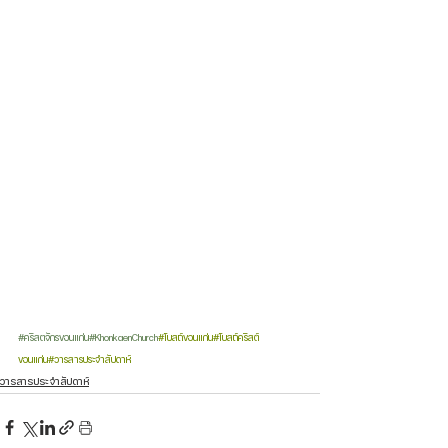
#คริสตจักรขอนแก่น
#KhonkaenChurch
#โบสถ์ขอนแก่น
#โบสถ์คริสต์
ขอนแก่น
#วารสารประจำสัปดาห์
วารสารประจำสัปดาห์