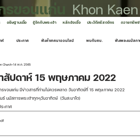
ักรขอนแก่น
Khon Kaen
ร
อธิษฐานเผื่อ
รู้จักกับพระเจ้า
หลักข้อเชื่อ
ประวัติคริสตจักร
ถวายทรัพย์
าห์
ประกาศ
ฟังคำเทศนาออนไลน์
พบกับศบ.
ฟังเพลงนมัสกา
en Church
14 พ.ค. 2565
ำสัปดาห์ 15 พฤษภาคม 2022
รขอนแก่น มีข่าวสารที่ท่านไม่ควรพลาด วันอาทิตย์ที่ 15 พฤษภาคม 2022
นธ์ นมัสการพระเจ้าทุกๆวันอาทิตย์  (วันสะบาโต) 
ประกาศ
pdf