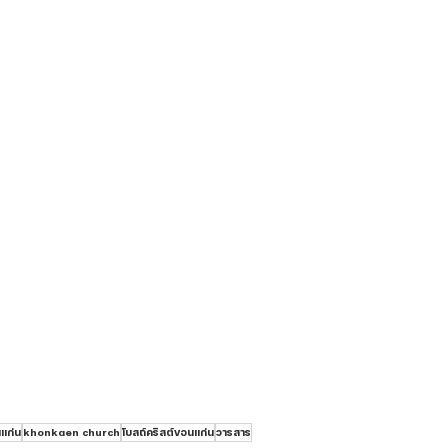
แก่น
khonkaen church
โบสถ์คริสต์ขอนแก่น
วารสาร