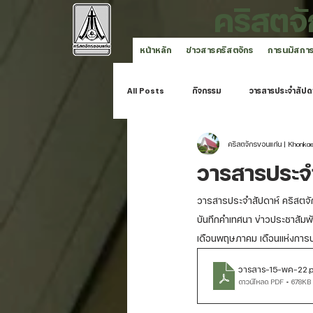
คริสตจ
หน้าหลัก
ข่าวสารคริสตจักร
การนมัสกา
All Posts
กิจกรรม
วารสารประจำสัปด
คริสตจักรขอนแก่น | Khonka
คริสตจักรขอนแก่น
วารสารประจ
วารสารประจำสัปดาห์ คริสตจัก
บันทึกคำเทศนา ข่าวประชาสัมพั
เดือนพฤษภาคม เดือนแห่งการ
วารสาร-15-พค-22
.
ดาวน์โหลด PDF • 678KB