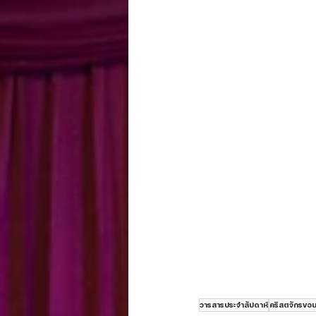
วารสารประจำสัปดาห์
คริสตจักรขอน