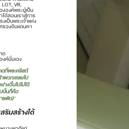
 LOT, VR, 
งองค์พระผู้เป็น
้าได้สอนเราสู่การ
ทรงเป็นพระเจ้าแห่ง
ึดครองดินแดนคา
ขาด
งค์นั่นเอง
ที่พระคริสต์
รงนำพวกเชลยไป 
างอื่นไปไม่ได้ 
นั้นก็คือ
สารพัด)
” 
สริมสร้างได้
เหมาะพอดีแก่