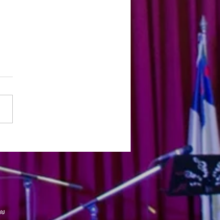
มจากศิษยาภิบาล 9 กรกฎาคม
-คริสตจักรขอนแก่น
ทย