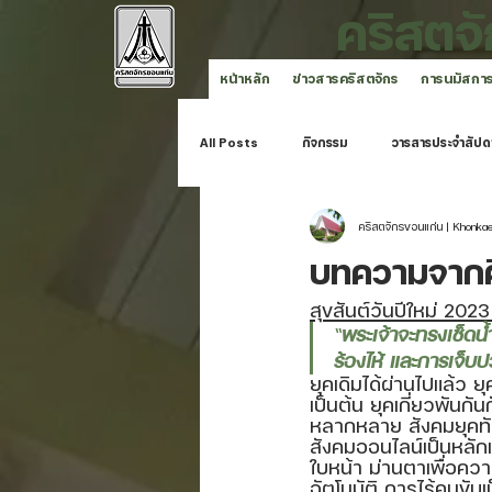
คริสตจ
หน้าหลัก
ข่าวสารคริสตจักร
การนมัสกา
All Posts
กิจกรรม
วารสารประจำสัปด
คริสตจักรขอนแก่น | Khonka
คริสตจักรขอนแก่น
บทความจากศิ
สุขสันต์วันปีใหม่ 2023 
“
พระเจ้าจะทรงเช็ด
ร้องไห้ และการเจ็บปว
ยุคเดิมได้ผ่านไปแล้ว 
เป็นต้น ยุคเกี่ยวพันก
หลากหลาย สังคมยุคทันส
สังคมออนไลน์เป็นหลักแ
ใบหน้า ม่านตาเพื่อคว
อัตโนมัติ การไร้คนขับ