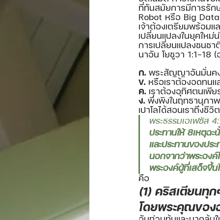
ที่ทันสมัยการมีการรั
Robot หรือ Big Data 
เจ้าต้องเตรียมพร้อมและ
เปลี่ยนแปลงในยุคใหม่น่
การเปลี่ยนแปลงชนชาต
นาอัน โยชูวา 1:1-18 (อ่
ก.
 พระสัญญาอันมั่นคงข
ข.
 หรือเราต้องอดทนและ
ค.
 เราต้องอุทิศตนเ
ง.
 พึ่งพิงในฤทธานุภาพ
เปาโลได้สอนเราถึงชีวิต
พระธรรมเอเฟซัส 4:
ประทานให้ 8เหตุฉะนั
และประทานของประทา
นอกจากว่าพระองค์ได้
พระองค์ผู้ที่เสด็จขึ้น
คือ
(1) คริสเตียนทุก
โดยพระคุณขององค
อันท่วมท้นและมากล้น