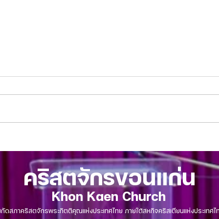
บทความจากศิษยาภิบาล 16 กรกฎาคม
บทควา
2023 -คริสตจักรขอนแก่น
2023 
คริสตจักรขอนแก่น
Khon Kaen Church
งกัดสภาคริสตจักรพระกิตติคุณแห่งประเทศไทย ภายใต้สหกิจคริสเตียนแห่งประเทศไ