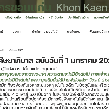
ักรขอนแก่น
Khon Kaen
ร
อธิษฐานเผื่อ
รู้จักกับพระเจ้า
หลักข้อเชื่อ
ประวัติคริสตจักร
ถวายทรัพย์
าห์
ประกาศ
ฟังคำเทศนาออนไลน์
พบกับศบ.
ฟังเพลงนมัสกา
en Church
31 ธ.ค. 2565
ษยาภิบาล ฉบับวันที่ 1 มกราคม 2
สู่ปีแห่งการเปลี่ยนแปลงสู่ยุคใหม่
น้ำตาทุกๆหยดจากตาของเขา ความตายจะไม่มีอีกต่อไป การคร่ำ
ดจะไม่มีอีกต่อไป เพราะยุคเดิมนั้นได้ผ่านพ้นไปแล้ว
” วิวรณ์ 21:4
ยุคมักเกี่ยวข้องกับเวลาระยะเวลา เช่นในอดีต ในปัจจุบันและหร
ันกับอารยธรรม เทคโนโลยี การใช้เทคโนโลยีในชีวิตประจำวันและ
มัย 4.0 เข้าสู่ 5.0 เป็นอาทิ ในสังคมสมัยใหม่สื่อสารของมนุษย
ละในบ้านเรือนที่อยู่อาศัยจะมีการพึ่งพิงเทคโนโลยีต่างๆ เช่น 
ามปลอดภัย ฯลฯ ยานยนต์ต่างๆ จะถูกควบคุมด้วยเทคโนโลยีการ
เป็นต้น ระบบการเงินเป็นระบบสังคมไร้เงินสดหรือเงินกระดาษอี