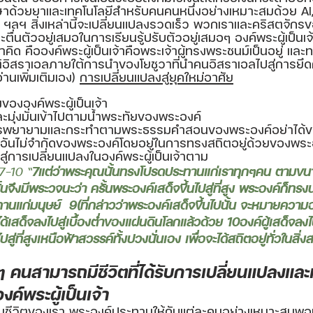
กษาด้วยยาและเทคโนโลยีสำหรับคนคนหนึ่งอย่างเหมาะสมด้วย AI,
ฯลฯ สิ่งเหล่านี้จะเปลี่ยนแปลงรวดเร็ว พวกเราและคริสตจักรขอ
ตื่นตัวอยู่เสมอในการเรียนรู้ปรับตัวอยู่เสมอๆ องค์พระผู้เป็นเจ
าคิด คือองค์พระผู้เป็นเจ้าคือพระเจ้าผู้ทรงพระชนม์เป็นอยู่ และ
ิอิสราเอลภายใต้การนำของโยชูวาที่นำคนอิสราเอลไปสู่การย
านเพิ่มเติมเอง) 
การเปลี่ยนแปลงสู่ยุคใหม่อาศัย
ององค์พระผู้เป็นเจ้า
มุ่งมั่นเข้าไปตามน้ำพระทัยของพระองค์
พียรพยายามและกระทำตามพระธรรมคำสอนของพระองค์อย่าได้
อันไม่จำกัดของพระองค์โดยอยู่ในการทรงสถิตอยู่ด้วยของพระอ
สู่การเปลี่ยนแปลงในองค์พระผู้เป็นเจ้าตาม
7-10 “
7แต่ว่าพระคุณนั้นทรงโปรดประทานแก่เราทุกๆคน ตามขนาด
้นจึงมีพระวจนะว่า 
ครั้นพระองค์เสด็จขึ้นไปสู่ที่สูง พระองค์ก็ท
นแก่มนุษย์  
9(ที่กล่าวว่าพระองค์เสด็จขึ้นไปนั้น จะหมายความอย่
เสด็จลงไปสู่เบื้องต่ำของแผ่นดินโลกแล้วด้วย 10องค์ผู้เสด็จลงไป
ไปสู่ที่สูงเหนือฟ้าสวรรค์ทั้งปวงนั่นเอง เพื่อจะได้สถิตอยู่ทั่วในสิ่ง
ๆ คนสามารถมีชีวิตที่ได้รับการเปลี่ยนแปลงและเ
์พระผู้เป็นเจ้า
ในชีวิตของเรา พระองค์ประทานให้กับแต่ละคนอย่างเหมาะสมพอ