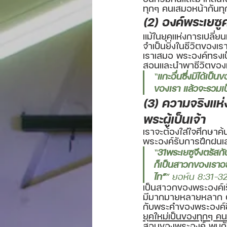
ทุกๆ คนเสมอหน้ากันทุ
(2) องค์พระเยซูค
แม้ในยุคแห่งการเปลี่ย
จำเป็นยิ่งในชีวิตของ
เราเสมอ พระองค์ทรงเป็
สอนและนำพาชีวิตของเร
“
แกะอื่นซึ่งมิได้เป็
ของเรา แล้วจะรวมเป็น
(3) ความจริงแห
พระผู้เป็นเจ้า
เราจะต้องใส่ใจศึกษาค้น
พระองค์รับการฝึกฝนเส
“
31พระเยซูจึงตรัสกั
ก็เป็นสาวกของเราอย่
ไท”
” ยอห์น 8:31-32
เป็นสาวกของพระองค์เร
มีมากมายหลายหลาก ตอบ
กับพระคำของพระองค์ซึ่
ยุคใหม่เป็นของทุกๆ คน
สอนของพระองค์
 พบกั