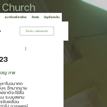
 Church
สมาชิกคริสตจักร
ติดต่อ
บัญชีของฉัน
ร
ล็อกอิน / สมัครสมาชิก
023
ครวญ การ
 
ือเวลาในอนาคต 
อื่นๆ อีกมากมาย
์ชาติจะใช้สื่อ
เสียง ระบบสแกน
ขับเคลื่อน
กต่อไป การแพทย์