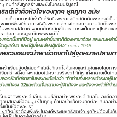
กๆ คนกำลังถูกสร้างและยังไม่ครบบริบูรณ์
ริสต์เจ้าคือหัวใจของทุกๆ ยุคทุกๆ สมัย
นแปลงก็ตามการได้เข้าใกล้ชิดในพระองค์ติดสนิทกับพระองค์เป็น
เราขอแต่เพียงให้เราวางใจในพระองค์ห่างไกลความบาปผิดตั้งพระ
นพระเมสสิยาห์ จอมกษัตริย์ในชีวิตเรา ทรงเป็นมหาปุโรหิตและเ
าสู่ความบริบูรณ์ในพระองค์ได้ 
นของคอกนี้เราก็มีอยู่ แกะเหล่านั้นเราก็ต้องพามาด้วย และแกะเหล่าน
ฝูงเดียว และมีผู้เลี้ยงเพียงผู้เดียว
” ยอห์น 10:16 
่งพระธรรมจะนำพาชีวิตเราไปสู่จุดหมายปลายท
คว้าเรียนรู้อยู่เสมอทำในสิ่งที่เราทั้งคุ้นเคยและไม่คุ้นเคยโดย
ริมสร้างสิ่งต่างๆ เสมอไปความจริงจะทำให้เราทั้งหลายเป็นไทย
บพวกยิวที่ศรัทธาในพระองค์แล้วว่า “ถ้าท่านทั้งหลายดำรงอยู่ใน
างแท้จริง 32และท่านทั้งหลายจะรู้จักสัจจะ และสัจจะจะทำให้ท่าน
 
ียนจากพระองค์ เลียนแบบชีวิตอย่างพระองค์เสมอไป องค์ความร
สนองชีวิตมนุษย์ในทุกๆ ด้านอย่างชัดเจนถูกต้องเสมออย่าลืมที
งเป็นชีวิตของเรา 
 ยุคใหม่เราต้องพึ่งพิงในองค์พระเยซูคริสตเจ้า ยุคใหม่ต้องไ
นใหม่ในสัปดาห์หน้าครับผม 