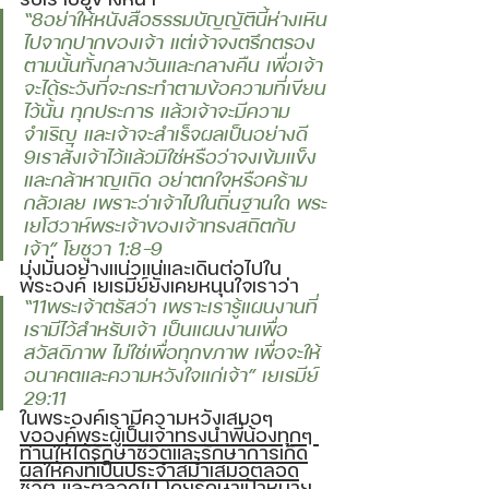
“8อย่าให้หนังสือธรรมบัญญัตินี้ห่างเหิน
ไปจากปากของเจ้า แต่เจ้าจงตรึกตรอง
ตามนั้นทั้งกลางวันและกลางคืน เพื่อเจ้า
จะได้ระวังที่จะกระทำตามข้อความที่เขียน
ไว้นั้น ทุกประการ แล้วเจ้าจะมีความ
จำเริญ และเจ้าจะสำเร็จผลเป็นอย่างดี 
9เราสั่งเจ้าไว้แล้วมิใช่หรือว่าจงเข้มแข็ง
และกล้าหาญเถิด อย่าตกใจหรือคร้าม
กลัวเลย เพราะว่าเจ้าไปในถิ่นฐานใด พระ
เยโฮวาห์พระเจ้าของเจ้าทรงสถิตกับ
เจ้า” โยชูวา 1:8-9 
มุ่งมั่นอย่างแน่วแน่และเดินต่อไปใน
พระองค์ เยเรมีย์ยังเคยหนุนใจเราว่า 
“11พระเจ้าตรัสว่า เพราะเรารู้แผนงานที่
เรามีไว้สำหรับเจ้า เป็นแผนงานเพื่อ
สวัสดิภาพ ไม่ใช่เพื่อทุกขภาพ เพื่อจะให้
อนาคตและความหวังใจแก่เจ้า” เยเรมีย์ 
29:11 
ในพระองค์เรามีความหวังเสมอๆ 
ขอองค์พระผู้เป็นเจ้าทรงนำพี่น้องทุกๆ 
ท่านให้ได้รักษาชีวิตและรักษาการเกิด
ผลให้คงที่เป็นประจำสม่ำเสมอตลอด
ชีวิต และตลอดไป
 โดยรักษาเป้าหมาย