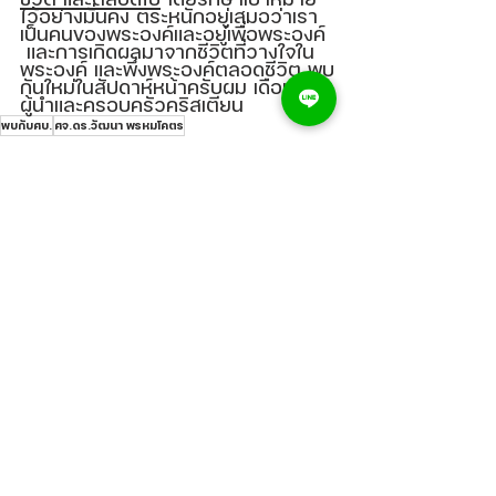
ไว้อย่างมั่นคง ตระหนักอยู่เสมอว่าเรา
เป็นคนของพระองค์และอยู่เพื่อพระองค์ 
 และการเกิดผลมาจากชีวิตที่วางใจใน
พระองค์ และพึ่งพระองค์ตลอดชีวิต พบ
กันใหม่ในสัปดาห์หน้าครับผม เดือนแห่ง
ผู้นำและครอบครัวคริสเตียน
พบกับศบ.
ศจ.ดร.วัฒนา พรหมโคตร
พบกับศบ.
ดูทั้งหมด
โพสต์ที่คล้ายกัน