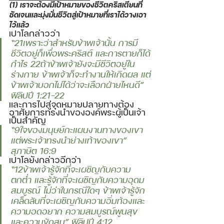
(1) เราจะต้องมีเป้าหมายของชีวิตคริสเตียนที่
ชัดเจนและมุ่งมั่นชีวิตสู่เป้าหมายที่เราได้วางเอา
ไว้แล้ว 
เปาโลกล่าวว่า 
“21เพราะว่าสำหรับข้าพเจ้านั้น การมี
ชีวิตอยู่ก็เพื่อพระคริสต์ และการตายก็ได้
กำไร 22ถ้าข้าพเจ้ายังจะมีชีวิตอยู่ใน
ร่างกาย ข้าพเจ้าก็จะทำงานให้เกิดผล แต่
ข้าพเจ้าบอกไม่ได้ว่าจะเลือกฝ่ายไหนดี” 
ฟิลิปปี 1:21-22 
และการไปสู่จุดหมายปลายทางต้อง
อาศัยการทรงนำขององค์พระผู้เป็นเจ้า
เป็นสำคัญ 
“9ใจของมนุษย์กะแผนงานทางของเขา 
แต่พระเจ้าทรงนำย่างเท้าของเขา” 
สุภาษิต 16:9 
เปาโลยังกล่าวอีกว่า 
“12ข้าพเจ้ารู้จักที่จะเผชิญกับความ
ตกต่ำ และรู้จักที่จะเผชิญกับความอุดม
สมบูรณ์ ไม่ว่าในกรณีใดๆ ข้าพเจ้ารู้จัก
เคล็ดลับที่จะเผชิญกับความอิ่มท้องและ
ความอดอยาก ความสมบูรณ์พูนสุข 
และความขัดสน” ฟิลิปปี 4:12 