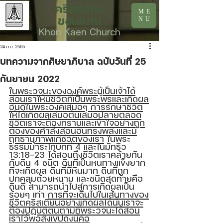
คริสตจักร
ME
ขอนแก่น
NU
Khon Kaen Church
24 ก.ย. 2565
บทความจากศิษยาภิบาล ฉบับวันที่ 25
กันยายน 2022
ในพระวจนะขององค์พระผู้เป็นเจ้าได้
สอนเราให้มีชีวิตที่เป็นพระพรและเกิดผล
อันดีในพระองค์เสมอๆ การรักษาชีวิต
ให้ได้เกิดผลเสมอต้นเสมอปลายตลอด
ชีวิตเราจะต้องทราบและเข้าใจอย่างถูก
ต้องของคำสั่งสอนอันทรงพลังและมี
ฤทธานุภาพแก่ชีวิตของเรา
 ในพระ
ธรรมมาระโกบทที่ 4 และในมัทธิว 
13:18-23 ได้สอนถึงชีวิตเราคล้ายกัน
กับดิน 4 ชนิต ดินที่เป็นหนทางแข็งยาก
ที่จะเกิดผล ดินที่มีหินมาก ดินที่ถูก
ปกคลุมด้วยหนาม และชนิดสุดท้ายคือ
ดินดี สามารถนำไปสู่การเกิดผลเป็น
ร้อยๆ เท่า 
การที่จะเดินไปในเส้นทางของ
ชีวิตคริสเตียนอย่างเกิดผลได้นั้นเราจะ
ต้องปฏิบัติตนตามที่พระวจนะได้สอน
เราไว้พอสังเขปดังนี้คือ