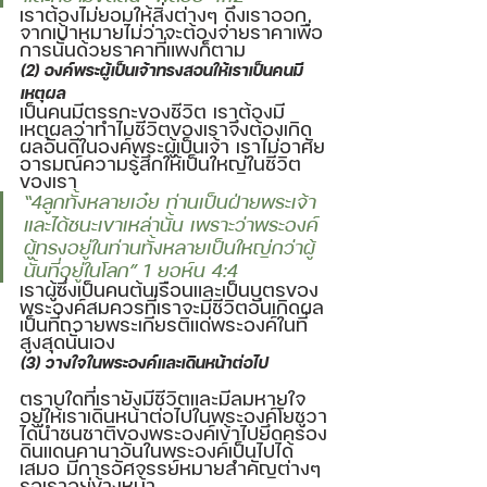
เราต้องไม่ยอมให้สิ่งต่างๆ ดึงเราออก
จากเป้าหมายไม่ว่าจะต้องจ่ายราคาเพื่อ
การนั้นด้วยราคาที่แพงก็ตาม
(2) องค์พระผู้เป็นเจ้าทรงสอนให้เราเป็นคนมี
เหตุผล
เป็นคนมีตรรกะของชีวิต เราต้องมี
เหตุผลว่าทำไมชีวิตของเราจึงต้องเกิด
ผลอันดีในองค์พระผู้เป็นเจ้า เราไม่อาศัย
อารมณ์ความรู้สึกให้เป็นใหญ่ในชีวิต
ของเรา 
“4ลูกทั้งหลายเอ๋ย ท่านเป็นฝ่ายพระเจ้า 
และได้ชนะเขาเหล่านั้น เพราะว่าพระองค์
ผู้ทรงอยู่ในท่านทั้งหลายเป็นใหญ่กว่าผู้
นั้นที่อยู่ในโลก” 1 ยอห์น 4:4 
เราผู้ซึ่งเป็นคนต้นเรือนและเป็นบุตรของ
พระองค์สมควรที่เราจะมีชีวิตอันเกิดผล
เป็นที่ถวายพระเกียรติแด่พระองค์ในที่
สูงสุดนั่นเอง
(3) วางใจในพระองค์และเดินหน้าต่อไป 
ตราบใดที่เรายังมีชีวิตและมีลมหายใจ
อยู่ให้เราเดินหน้าต่อไปในพระองค์โยชูวา
ได้นำชนชาติของพระองค์เข้าไปยึดครอง
ดินแดนคานาอันในพระองค์เป็นไปได้
เสมอ มีการอัศจรรย์หมายสำคัญต่างๆ 
รอเราอยู่ข้างหน้า 