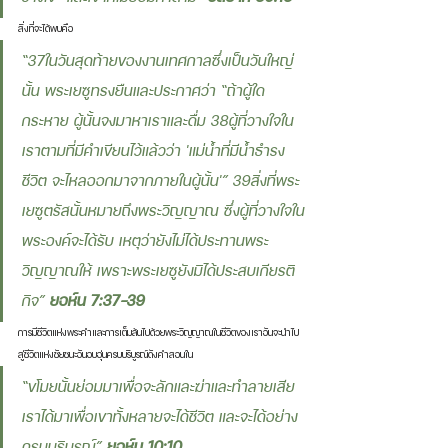
สิ่งที่จะได้พบคือ 
“37ในวันสุดท้ายของงานเทศกาลซึ่งเป็นวันใหญ่
นั้น พระเยซูทรงยืนและประกาศว่า “ถ้าผู้ใด
กระหาย ผู้นั้นจงมาหาเราและดื่ม 38ผู้ที่วางใจใน
เราตามที่มีคำเขียนไว้แล้วว่า 'แม่น้ำที่มีน้ำธำรง
ชีวิต จะไหลออกมาจากภายในผู้นั้น'” 39สิ่งที่พระ
เยซูตรัสนั้นหมายถึงพระวิญญาณ ซึ่งผู้ที่วางใจใน
พระองค์จะได้รับ เหตุว่ายังไม่ได้ประทานพระ
วิญญาณให้ เพราะพระเยซูยังมิได้ประสบเกียรติ
กิจ” 
ยอห์น 7:37-39 
การมีชีวิตแห่งพระคำและการเต็มล้นไปด้วยพระวิญญาณในชีวิตของเราอันจะนำไป
สู่ชีวิตแห่งชัยชนะอันอบอุ่นครบบริบูรณ์ดังคำสอนใน 
“ขโมยนั้นย่อมมาเพื่อจะลักและฆ่าและทำลายเสีย 
เราได้มาเพื่อเขาทั้งหลายจะได้ชีวิต และจะได้อย่าง
ครบบริบูรณ์” 
ยอห์น 10:10 