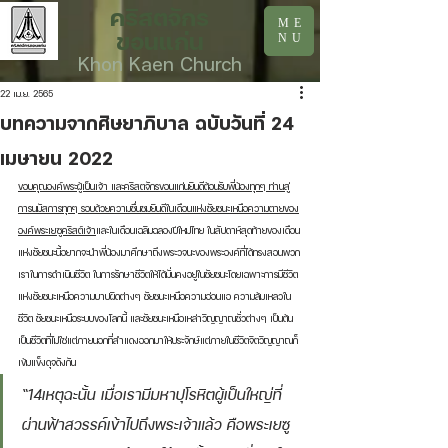
คริสตจักร
ME
ขอนแก่น
NU
Khon Kaen Church
22 เม.ย. 2565
บทความจากศิษยาภิบาล ฉบับวันที่ 24
เมษายน 2022
ขอบคุณองค์พระผู้เป็นเจ้า และคริสตจักรขอนแก่นยินดีต้อนรับพี่น้องทุกๆ ท่านสู่
การนมัสการทุกๆ รอบด้วยความชื่นชมยินดีในเดือนแห่งชัยชนะเหนือความตายของ
องค์พระเยซูคริสต์เจ้า
และในเดือนเฉลิมฉลองปีใหม่ไทย ในสัปดาห์สุดท้ายของเดือน
แห่งชัยชนะนี้อยากจะนำพี่น้องมาศึกษาถึงพระวจนะของพระองค์ที่ได้ทรงสอนพวก
เราในการดำเนินชีวิต ในการรักษาชีวิตให้ได้มั่นคงอยู่ในชัยชนะโดยเฉพาะการมีชีวิต
แห่งชัยชนะเหนือความบาปผิดต่างๆ ชัยชนะเหนือความอ่อนแอ ความล้มเหลวใน
ชีวิต ชัยชนะเหนือระบบของโลกนี้ และชัยชนะเหนือเหล่าวิญญาณชั่วต่างๆ เป็นต้น 
เป็นชีวิตที่ไม่ใช่แต่ภายนอกที่สำแดงออกมาให้ประจักษ์แต่ภายในชีวิตจิตวิญญาณก็
เข้มแข็งดุจดังกัน 
“14เหตุฉะนั้น เมื่อเรามีมหาปุโรหิตผู้เป็นใหญ่ที่
ผ่านฟ้าสวรรค์เข้าไปถึงพระเจ้าแล้ว คือพระเยซู