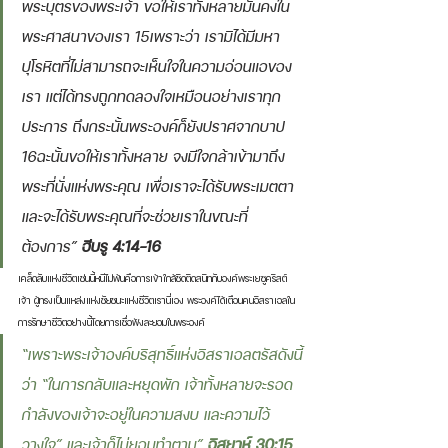
พระบุตรของพระเจ้า ขอให้เราทั้งหลายมั่นคงใน
พระศาสนาของเรา 15เพราะว่า เรามิได้มีมหา
ปุโรหิตที่ไม่สามารถจะเห็นใจในความอ่อนแอของ
เรา แต่ได้ทรงถูกทดลองใจเหมือนอย่างเราทุก
ประการ ถึงกระนั้นพระองค์ก็ยังปราศจากบาป 
16ฉะนั้นขอให้เราทั้งหลาย จงมีใจกล้าเข้ามาถึง
พระที่นั่งแห่งพระคุณ เพื่อเราจะได้รับพระเมตตา 
และจะได้รับพระคุณที่จะช่วยเราในขณะที่
ต้องการ” 
ฮีบรู 4:14-16 
เคล็ดลับแห่งชีวิตเช่นนี้หนีไม่พ้นคือการเข้าใกล้ชิดติดสนิทกับองค์พระเยซูคริสต์
เจ้า ผู้ทรงเป็นแหล่งแห่งชัยชนะแห่งชีวิตเรานี่เอง พระองค์ได้เตือนคนอิสราเอลใน
การรักษาชีวิตอย่างนี้โดยการเชื่อฟังละยอมในพระองค์ 
“เพราะพระเจ้าองค์บริสุทธิ์แห่งอิสราเอลตรัสดังนี้
ว่า “ในการกลับและหยุดพัก เจ้าทั้งหลายจะรอด 
กำลังของเจ้าจะอยู่ในความสงบ และความไว้
วางใจ” และเจ้าก็ไม่ยอมทำตาม” 
อิสยาห์ 30:15 