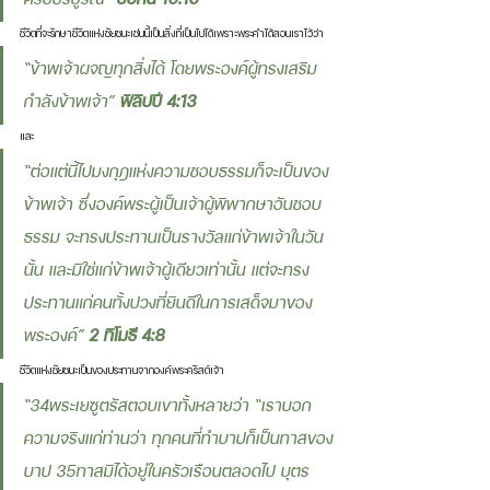
ชีวิตที่จะรักษาชีวิตแห่งชัยชนะเช่นนี้เป็นสิ่งที่เป็นไปได้เพราะพระคำได้สอนเราไว้ว่า 
“ข้าพเจ้าผจญทุกสิ่งได้ โดยพระองค์ผู้ทรงเสริม
กำลังข้าพเจ้า” 
ฟิลิปปี 4:13 
และ 
“ต่อแต่นี้ไปมงกุฎแห่งความชอบธรรมก็จะเป็นของ
ข้าพเจ้า ซึ่งองค์พระผู้เป็นเจ้าผู้พิพากษาอันชอบ
ธรรม จะทรงประทานเป็นรางวัลแก่ข้าพเจ้าในวัน
นั้น และมิใช่แก่ข้าพเจ้าผู้เดียวเท่านั้น แต่จะทรง
ประทานแก่คนทั้งปวงที่ยินดีในการเสด็จมาของ
พระองค์” 
2 ทิโมธี 4:8 
ชีวิตแห่งชัยชนะเป็นของประทานจากองค์พระคริสต์เจ้า 
“34พระเยซูตรัสตอบเขาทั้งหลายว่า “เราบอก
ความจริงแก่ท่านว่า ทุกคนที่ทำบาปก็เป็นทาสของ
บาป 35ทาสมิได้อยู่ในครัวเรือนตลอดไป บุตร