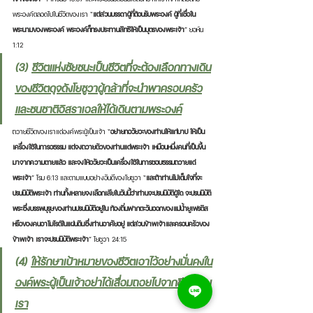
พระองค์ตลอดไปในชีวิตของเรา “
แต่ส่วนบรรดาผู้ที่ต้อนรับพระองค์ ผู้ที่เชื่อใน
พระนามของพระองค์ พระองค์ก็ทรงประทานสิทธิให้เป็นบุตรของพระเจ้า
” ยอห์น 
1:12
(3) 
ชีวิตแห่งชัยชนะเป็นชีวิตที่จะต้องเลือกทางเดิน
ของชีวิตดุจดังโยชูวาผู้กล้าที่จะนำพาครอบครัว
และชนชาติอิสราเอลให้ได้เดินตามพระองค์
ถวายชีวิตของเราแด่องค์พระผู้เป็นเจ้า “
อย่ายกอวัยวะของท่านให้แก่บาป ให้เป็น
เครื่องใช้ในการอธรรม แต่จงถวายตัวของท่านแด่พระเจ้า เหมือนหนึ่งคนที่เป็นขึ้น
มาจากความตายแล้ว และจงให้อวัยวะเป็นเครื่องใช้ในการชอบธรรมถวายแด่
พระเจ้า
” โรม 6:13 และตามแบบอย่างอันดีของโยชูวา “
และถ้าท่านไม่เต็มใจที่จะ
ปรนนิบัติพระเจ้า ท่านทั้งหลายจงเลือกเสียในวันนี้ว่าท่านจะปรนนิบัติผู้ใด จะปรนนิบัติ
พระซึ่งบรรพบุรุษของท่านปรนนิบัติอยู่ใน ท้องถิ่นฟากตะวันออกของแม่น้ำยูเฟรติส 
หรือของคนอาโมไรต์ในแผ่นดินซึ่งท่านอาศัยอยู่ แต่ส่วนข้าพเจ้าและครอบครัวของ
ข้าพเจ้า เราจะปรนนิบัติพระเจ้า
” โยชูวา 24:15
(4) 
ให้รักษาเป้าหมายของชีวิตเอาไว้อย่างมั่นคงใน
องค์พระผู้เป็นเจ้าอย่าได้เสื่อมถอยไปจากชีวิตของ
เรา