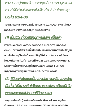
ต่างหากอยู่ตลอดไป 36เหตุฉะนั้นถ้าพระบุตรทรง
กระทำให้ท่านทั้งหลายเป็นไท ท่านก็เป็นไทจริงๆ” 
ยอห์น 8:34-36
 และเราผู้ที่เชื่อวางใจในพระองค์ คือ เหล่าบุตราบุตรีของพระองค์ 
ชีวิตแห่งชัยชนะ
มีลักษณะพิเศษที่เราควรจะเรียนรู้เข้าใจอย่างถ่องแท้คือ 
(1) 
เป็นชีวิตที่ติดสนิทผูกพันในพระเป็นเจ้า
เราจะต้องรักษาชีวิตแห่งความพันผูกในพระองค์เสมอไปในทุกๆ วันของชีวิต
คริสเตียน “
เมื่อเราไปจัดเตรียมที่ไว้สำหรับท่านแล้ว เราจะกลับมาอีกรับท่านไปอยู่กับ
เรา เพื่อว่าเราอยู่ที่ไหนท่านทั้งหลายจะได้อยู่ที่นั่นด้วย
” ยอห์น 14:3 เคล็ดลับแห่ง
ชัยชนะในชีวิตคริสเตียนคือการอยู่ในที่ที่พระองค์ทรงสถิตอยู่ด้วย พระพรต่างๆ ใน
พระองค์จะหลั่งไหลสู่ชีวิตของผู้เชื่อ ฤทธานุภาพแห่งพระคำ แห่งองค์พระ
วิญญาณบริสุทธิ์จะอยู่เหนือชีวิตของเราที่เป็นประชากรในพระองค์
(2) 
ชีวิตแห่งชัยชนะเป็นของประทานหรือของขวัญ
อันล้ำค่าที่เราจะรับได้โดยการวางใจและติดสนิทใน
พระองค์เสมอไปตลอดชีวิตของเรา
“
สาธุการแด่พระเจ้า ผู้ทรงประทานชัยชนะแก่เราทั้งหลาย โดยพระเยซูคริสต
เจ้าของเรา
” 1 โครินธ์ 15:57 และพระธรรมตอนนี้ได้ตอกย้ำให้เราเข้าใกล้ชิดกับ