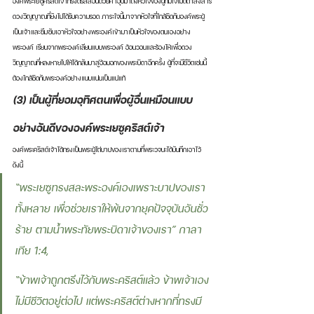
องค์พระเยซูคริสต์เจ้าทรงตรัสสอนด้วยคำอุปมาถึงหัวใจของผู้ที่มีใจเมตตาสงสาร
ดวงวิญญาณที่ยังไม่ได้รับความรอด ภาระใจนี้มาจากหัวใจที่ใกล้ชิดกับองค์พระผู้
เป็นเจ้าและซึมซับเอาหัวใจอย่างพระองค์เข้ามาเป็นหัวใจของตนเองอย่าง
พระองค์ เรียนจากพระองค์เลียนแบบพระองค์ อ้อนวอนและร้องไห้เพื่อดวง
วิญญาณที่หลงหายไปให้ได้กลับมาสู่อ้อมอกของพระบิดาอีกครั้ง ผู้ที่จะมีชีวิตเช่นนี้
ต้องใกล้ชิดกับพระองค์อย่างแนบแน่นเป็นแน่แท้
(3) เป็นผู้ที่ยอมอุทิศตนเพื่อผู้อื่นเหมือนแบบ
อย่างอันดีขององค์พระเยซูคริสต์เจ้า 
องค์พระคริสต์เจ้าได้ทรงเป็นพระผู้ไถ่บาปของเราตามที่พระวจนะได้บันทึกเอาไว้
ดังนี้ 
“พระเยซูทรงสละพระองค์เองเพราะบาปของเรา
ทั้งหลาย เพื่อช่วยเราให้พ้นจากยุคปัจจุบันอันชั่ว
ร้าย ตามน้ำพระทัยพระบิดาเจ้าของเรา” กาลา
เทีย 1:4, 
“ข้าพเจ้าถูกตรึงไว้กับพระคริสต์แล้ว ข้าพเจ้าเอง
ไม่มีชีวิตอยู่ต่อไป แต่พระคริสต์ต่างหากที่ทรงมี