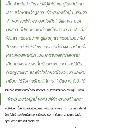
เป็นเจ้าตรัสว่า “เราจะใช้ผู้ใดไป และผู้ใดจะไปแทน
เรา” แล้วข้าพเจ้าทูลว่า “ข้าพระองค์อยู่นี่ พระเจ้า
ข้า ขอทรงใช้ข้าพระองค์ไปเถิด” 9และพระองค์
ตรัสว่า “ไปเถอะและกล่าวแก่ชนชาตินี้ว่า 'ฟังแล้ว
ฟังเล่า แต่อย่าเข้าใจ ดูแล้วดูเล่า แต่อย่ามองเห็น' 
10จงกระทำให้จิตใจของชนชาตินี้มึนงง และให้หูทั้ง
หลายของเขาหนัก และปิดตาของเขาทั้งหลาย
เสีย เกรงว่าเขาจะเห็นด้วยตาของเขา และได้ยิน
ด้วยหูของเขา และเข้าใจด้วยจิตใจของเขา และหัน
กลับมาได้รับการรักษาให้หาย”” อิสยาห์ 6:8-10 
โดยเฉพาะถ้อยคำที่ตอกย้ำสอนเราคืออิสยาห์ได้ขานตอบต่อองค์พระผู้เป็นเจ้าว่า 
“ข้าพระองค์อยู่ที่นี่ ขอทรงใข้ข้าพระองค์ไปเถิด” 
ขอให้ถ้อยคำนี้ดังก้องอยู่ในชีวิตของเรา พร้อมเสมอที่จะกระทำการประกาศอย่างไม่
รีรอ ไม่ชักช้าต่อเสียงเรียกเลย เราต้องออกประกาศทั้งทางตรงและทางอ้อมใน
ทุกๆ โอกาสไม่ว่าร้ายหรือดีเสมอๆ