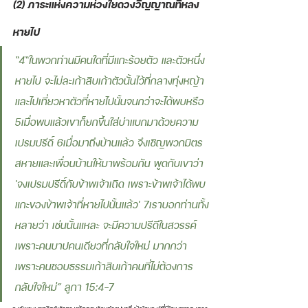
(2) ภาระแห่งความห่วงใยดวงวิญญาณที่หลง
หายไป 
“4“ในพวกท่านมีคนใดที่มีแกะร้อยตัว และตัวหนึ่ง
หายไป จะไม่ละเก้าสิบเก้าตัวนั้นไว้ที่กลางทุ่งหญ้า 
และไปเที่ยวหาตัวที่หายไปนั้นจนกว่าจะได้พบหรือ 
5เมื่อพบแล้วเขาก็ยกขึ้นใส่บ่าแบกมาด้วยความ
เปรมปรีดิ์ 6เมื่อมาถึงบ้านแล้ว จึงเชิญพวกมิตร
สหายและเพื่อนบ้านให้มาพร้อมกัน พูดกับเขาว่า 
'จงเปรมปรีดิ์กับข้าพเจ้าเถิด เพราะข้าพเจ้าได้พบ
แกะของข้าพเจ้าที่หายไปนั้นแล้ว' 7เราบอกท่านทั้ง
หลายว่า เช่นนั้นแหละ จะมีความปรีดีในสวรรค์ 
เพราะคนบาปคนเดียวที่กลับใจใหม่ มากกว่า
เพราะคนชอบธรรมเก้าสิบเก้าคนที่ไม่ต้องการ
กลับใจใหม่” ลูกา 15:4-7 