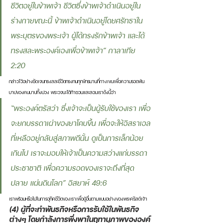
ชีวิตอยู่ในข้าพเจ้า ชีวิตซึ่งข้าพเจ้าดำเนินอยู่ใน
ร่างกายขณะนี้ ข้าพเจ้าดำเนินอยู่โดยศรัทธาใน
พระบุตรของพระเจ้า ผู้ได้ทรงรักข้าพเจ้า และได้
ทรงสละพระองค์เองเพื่อข้าพเจ้า” กาลาเทีย 
2:20 
กล่าวไว้อย่างชัดเจนทรงสละชีวิตทรงทนทุกข์ทรมานที่กางเขนเพื่อความรอดพ้น
บาปของคนบาปทั้งปวง พระวจนะได้ท้าชวนและสอนเราดังนี้ว่า 
“พระองค์ตรัสว่า ซึ่งเจ้าจะเป็นผู้รับใช้ของเรา เพื่อ
จะยกบรรดาเผ่าของยาโคบขึ้น เพื่อจะให้อิสราเอล
ที่เหลืออยู่กลับสู่สภาพดีนั้น ดูเป็นการเล็กน้อย
เกินไป เราจะมอบให้เจ้าเป็นความสว่างแก่บรรดา 
ประชาชาติ เพื่อความรอดของเราจะถึงที่สุด
ปลาย แผ่นดินโลก” อิสยาห์ 49:6 
เราพร้อมหรือไม่ในการอุทิศชีวิตของเราเพื่อผู้อื่นตามแบบอย่างของพระคริสต์เจ้า
(4) ผู้ที่จะทำพันธกิจหรือการรับใช้ในพันธกิจ
ต่างๆ โดยกำลังการพึ่งพาในฤทานุภาพขององค์