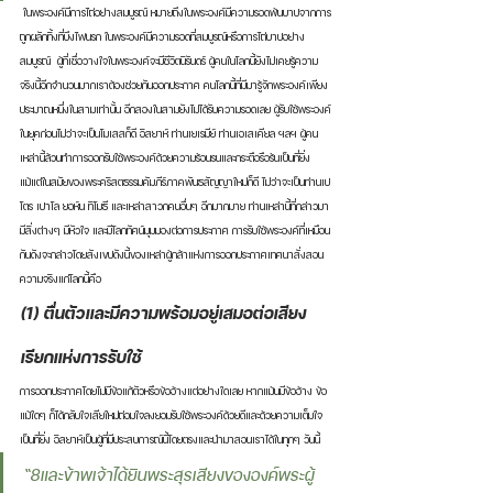
 ในพระองค์มีการไถ่อย่างสมบูรณ์ หมายถึงในพระองค์มีความรอดพ้นบาปจากการ
ถูกผลักทิ้งที่บึงไฟนรก ในพระองค์มีความรอดที่สมบูรณ์หรือการไถ่บาปอย่าง
สมบูรณ์  ผู้ที่เชื่อวางใจในพระองค์จะมีชีวิตนิรันดร์ ผู้คนในโลกนี้ยังไม่เคยรู้ความ
จริงนี้อีกจำนวนมากเราต้องช่วยกันออกประกาศ คนโลกนี้ที่มีมารู้จักพระองค์เพียง
ประมาณหนึ่งในสามเท่านั้น อีกสองในสามยังไม่ได้รับความรอดเลย ผู้รับใช้พระองค์
ในยุคก่อนไม่ว่าจะเป็นโมเสสก็ดี อิสยาห์ ท่านเยเรมีย์ ท่านเอเสเคียล ฯลฯ ผู้คน
เหล่านี้ล้วนทำการออกรับใช้พระองค์ด้วยความร้อนรนและกระตือรือร้นเป็นที่ยิ่ง 
แม้แต่ในสมัยของพระคริสตธรรมคัมภีร์ภาคพันธสัญญาใหม่ก็ดี ไม่ว่าจะเป็นท่านเป
โตร เปาโล ยอห์น ทิโมธี และเหล่าสาวกคนอื่นๆ อีกมากมาย ท่านเหล่านี้ที่กล่าวมา
มีสิ่งต่างๆ มีหัวใจ และมีโลกทัศน์มุมมองต่อการประกาศ การรับใช้พระองค์ที่เหมือน
กันดังจะกล่าวโดยสังเขปดังนี้ของเหล่าผู้กล้าแห่งการออกประกาศเทศนาสั่งสอน
ความจริงแก่โลกนี้คือ
(1) ตื่นตัวและมีความพร้อมอยู่เสมอต่อเสียง
เรียกแห่งการรับใช้ 
การออกประกาศโดยไม่มีข้อแก้ตัวหรือข้ออ้างแต่อย่างใดเลย หากแม้นมีข้ออ้าง ข้อ
แม้ใดๆ ก็ได้กลับใจเสียใหม่ถ่อมใจลงยอมรับใช้พระองค์ด้วยดีและด้วยความเต็มใจ
เป็นที่ยิ่ง อิสยาห์เป็นผู้ที่มีประสบการณ์นี้โดยตรงและนำมาสอนเราได้ในทุกๆ วันนี้ 
“8และข้าพเจ้าได้ยินพระสุรเสียงขององค์พระผู้