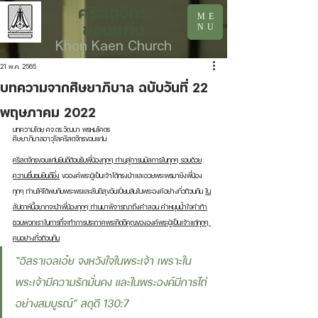
คริสตจักร
ME
ขอนแก่น
NU
Khon Kaen Church
21 พ.ค. 2565
บทความจากศิษยาภิบาล ฉบับวันที่ 22
พฤษภาคม 2022
บทความโดย ศจ.ดร.วัฒนา พรหมโคตร
ศิษยาภิบาลอาวุโสคริสตจักรขอนแก่น
คริสตจักรขอนแก่นยินดีต้อนรับพี่น้องทุกๆ ท่านสู่การนมัสการในทุกๆ รอบด้วย
ความชื่นชมยินดียิ่ง
 ขอองค์พระผู้เป็นเจ้าได้ทรงนำและอวยพระพรมายังพี่น้อง
ทุกๆ ท่านให้ได้พบกับพระพรและสันติสุขอันเปี่ยมล้นในพระองค์อย่างทั่วถ้วนกัน 
ใน
สัปดาห์นี้อยากจะนำพี่น้องทุกๆ ท่านมาพิจารณาถึงคำสอน คำหนุนน้ำใจคำท้า
ชวนพวกเราในการที่จะทำการประกาศพระกิตติคุณขององค์พระผู้เป็นเจ้าแก่ทุกๆ 
คนอย่างทั่วถ้วนกัน
“อิสราเอลเอ๋ย จงหวังใจในพระเจ้า เพราะใน
พระเจ้ามีความรักมั่นคง และในพระองค์มีการไถ่
อย่างสมบูรณ์” สดุดี 130:7