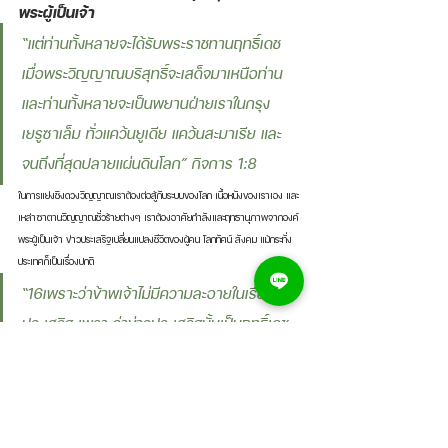
พระผู้เป็นเจ้า 
“แต่ท่านทั้งหลายจะได้รับพระราชทานฤทธิ์เดช 
เมื่อพระวิญญาณบริสุทธิ์จะเสด็จมาเหนือท่าน 
และท่านทั้งหลายจะเป็นพยานฝ่ายเราในกรุง
เยรูซาเล็ม ทั่วแคว้นยูเดีย แคว้นสะมาเรีย และ
จนถึงที่สุดปลายแผ่นดินโลก” กิจการ 1:8 
ในการแย่งชิงดวงวิญญาณเราต้องต่อสู้กับระบบของโลก เนื้อหนังของเราเอง และ
เหล่าซาตานวิญญาณชั่วร้ายต่างๆ เราต้องอาศัยกำลังและฤทธานุภาพจากองค์
พระผู้เป็นเจ้า ข่าวประเสริฐเปลี่ยนแปลงชีวิตของผู้คน โลกทัศน์ สังคม แม้กระทั่ง
ประเทศก็เป็นเรื่องปกติ 
“16เพราะว่าข้าพเจ้าไม่มีความละอายในเรื่องข่าว
ประเสริฐ เพราะว่าข่าวประเสริฐนั้นเป็นฤทธิ์เดช
ของพระเจ้า เพื่อให้ทุกคนที่เชื่อได้รับความรอด 
พวกยิวก่อน แล้วพวกต่างชาติด้วย 17เพราะว่า
ในข่าวประเสริฐนั้น ความชอบธรรมของพระเจ้า
ก็ได้สำแดงออก โดยเริ่มต้นก็ความเชื่อ สุดท้ายก็