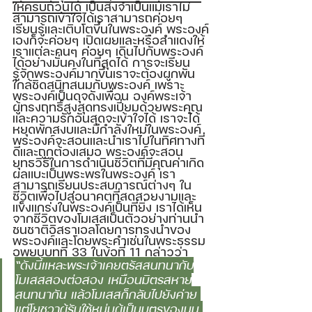
ให้ครบถ้วนได้
 เป็นสิ่งจำเป็นแม้เราไม่
สามารถเข้าใจได้เราสามารถค่อยๆ 
เรียนรู้และเติบโตขึ้นในพระองค์ พระองค์
เองก็จะค่อยๆ เปิดเผยและหรือสำแดงให้
เราแต่ละคนๆ ค่อยๆ เดินไปกับพระองค์
ได้อย่างมั่นคงในที่สุดได้ การจะเรียน
รู้จักพระองค์มากขึ้นเราจะต้องผูกพัน
ใกล้ชิดสนิทสนมกับพระองค์ เพราะ
พระองค์เป็นดุจดังเพื่อน องค์พระเจ้า
ผู้ทรงฤทธิ์สูงสุดทรงเปี่ยมด้วยพระคุณ
และความรักอันสุดจะเข้าใจได้ เราจะได้
หยุดพักสงบและมีกำลังใหม่ในพระองค์ 
พระองค์จะสอนและนำเราไปในทิศทางที่
ดีและถูกต้องเสมอ พระองค์จะสอน
ยุทธวิธีในการดำเนินชีวิตที่มีคุณค่าเกิด
ผลแบะเป็นพระพรในพระองค์ เรา
สามารถเรียนประสบการณ์ต่างๆ ใน
ชีวิตเพื่อไปสู่อนาคตที่สดสวยงามและ
แข็งแกร่งในพระองค์เป็นที่ยิ่ง เราได้เห็น
จากชีวิตของโมเสสเป็นตัวอย่างท่านนำ
ชนชาติอิสราเอลโดยการทรงนำของ
พระองค์และโดยพระคำเช่นในพระธรรม
อพยบบทที่ 33 ในข้อที่ 11 กล่าวว่า 
“ดังนี้แหละพระเจ้าเคยตรัสสนทนากับ
โมเสสสองต่อสอง เหมือนมิตรสหาย
สนทนากัน แล้วโมเสสก็กลับไปยังค่าย 
แต่โยชูวาผู้รับใช้หนุ่มผู้เป็นบุตรของนูน 