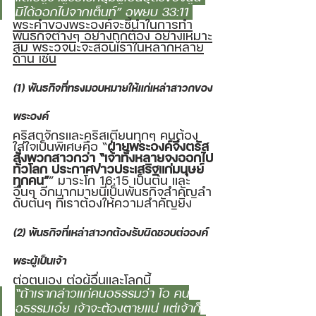
มิได้ออกไปจากเต็นท์” อพยบ 33:11 
พระคำของพระองค์จะชี้นำในการทำ
พันธกิจต่างๆ อย่างถูกต้อง อย่างเหมาะ
สม พระวจนะจะสอนเราในหลากหลาย
ด้าน เช่น
(1) พันธกิจที่ทรงมอบหมายให้แก่เหล่าสาวกของ
พระองค์ 
คริสตจักรและคริสเตียนทุกๆ คนต้อง
ใส่ใจเป็นพิเศษคือ “
ฝ่ายพระองค์จึงตรัส
สั่งพวกสาวกว่า “เจ้าทั้งหลายจงออกไป
ทั่วโลก ประกาศข่าวประเสริฐแก่มนุษย์
ทุกคน”
” มาระโก 16:15 เป็นต้น และ
อื่นๆ อีกมากมายนี่เป็นพันธกิจสำคัญลำ
ดับต้นๆ ที่เราต้องให้ความสำคัญยิ่ง
(2) พันธกิจที่เหล่าสาวกต้องรับผิดชอบต่อองค์
พระผู้เป็นเจ้า 
ต่อตนเอง ต่อผู้อื่นและโลกนี้ 
“ถ้าเรากล่าวแก่คนอธรรมว่า โอ คน
อธรรมเอ๋ย เจ้าจะต้องตายแน่ แต่เจ้าก็