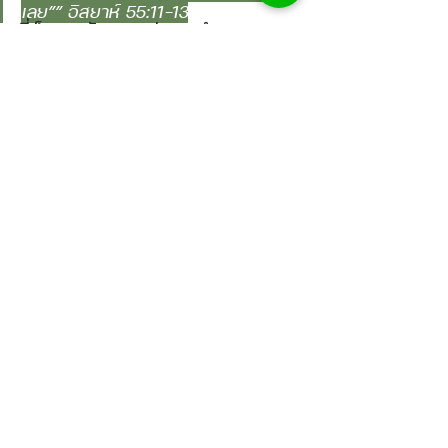
เลย”” อิสยาห์ 55:11-13
นี่เป็นพระสัญญาแห่งพระคำของ
พระองค์ 
ขอให้พวกเรารักพระคำใส่ใจในพระคำ
และให้พระคำเป็นอาหารแห่งชีวิตและเป็น
สิ่งที่นำทิศทางในชีวิตไปสู่การเจริญขึ้น
ในพระองค์เสมอ
 พบกันใหม่ในสัปดาห์
หน้าครับผม
คริสตจักรขอนแก่น
พบกับศบ.
ศจ.ดร.วัฒนา พรหมโคตร
พบกับศบ.
ดูทั้งหมด
โพสต์ที่คล้ายกัน