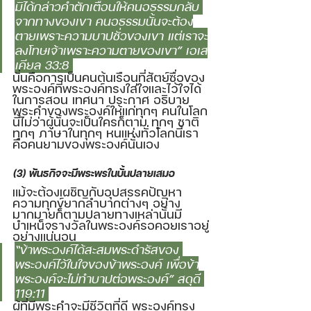
มิได้กล่าวคำตักเตือนให้คนอธรรมกลับ 
จากทางของเขา คนอธรรมนั้นจะต้อง
ตายเพราะความบาปชั่วของเขา แต่เราจะ
ลงโทษเจ้าเพราะความตายของเขา” เอเส
เคียล 33:8 
นั่นคือการเป็นคนต้นเรือนที่สัตย์ซื่อของ
พระองค์ที่พระองค์ทรงใส่ใจและไว้ใจได้
ในการสอน เทศนา ประกาศ อธิบาย
พระคำของพระองค์ให้แก่ทุกๆ คนในโลก
นี้ไม่ว่าผู้นั้นจะเป็นใครก็ตาม ทุกๆ ชาติ
ทุกๆ ภาษาในทุกๆ หนแห่งทั่วโลกนี้เรา
คือคนยามของพระองค์นั่นเอง
(3) พันธกิจจะมีพระพรในบั้นปลายเสมอ 
แม้จะต้องเผชิญกับอุปสรรคปัญหา
ความทุกข์ยากลำบากต่างๆ อย่าง
มากมายก็ตามปลายทางเหล่านั้นมี
บำเหน็จรางวัลในพระองค์รอคอยเราอยู่
อย่างแน่นอน 
“ข้าพระองค์ได้สะสมพระดำรัสของ 
พระองค์ไว้ในใจของข้าพระองค์ เพื่อข้า
พระองค์จะไม่ทำบาปต่อพระองค์” สดุดี 
119:11 
ผู้ที่มีพระคำจะมีชีวิตที่ดี พระองค์ทรง