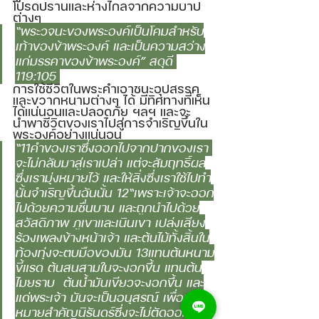
โปรดปรานและห่างไกลจากความบาป
ต่างๆ 
“พระวจนะของพระองค์เป็นโคมสำหรับ
เท้าของข้าพระองค์ และเป็นความสว่าง
แก่มรรคาของข้าพระองค์” สดุดี 
119:105 
การใช้ชีวิตในพระคำเอาชนะอุปสรรค
และขวากหนามต่างๆ ได้ มีทิศทางที่เห็น
ได้แน่นอนและปลอดภัย ฯลฯ และจะ
นำพาชีวิตของเราไปสู่การจำเริญขึ้นใน
พระองค์อย่างแน่นอน 
“11คำของเราซึ่งออกไปจากปากของเรา 
จะไม่กลับมาสู่เราเปล่า แต่จะสัมฤทธิ์ผล
ซึ่งเรามุ่งหมายไว้ และให้สิ่งซึ่งเราใช้ไปทำ
นั้นจำเริญขึ้นฉันนั้น 12“เพราะเจ้าจะออก
ไปด้วยความชื่นบาน และถูกนำไปด้วย
สวัสดิภาพ ภูเขาและเนินเขา เปล่งเสียง
ร้องเพลงข้างหน้าเจ้า และต้นไม้ทั้งสิ้นใน
ท้องทุ่งจะตบมือของมัน 13แทนต้นหนาม
ขี้แรด ต้นสนสามใบจะงอกขึ้น แทนต้น
ไมยราบ  ต้นน้ำมันเขียวจะงอกขึ้น และ
แด่พระเจ้า มันจะเป็นอนุสรณ์ เพื่อเป็น
หมายสำคัญนิรันดร์ซึ่งจะไม่ตัดออก