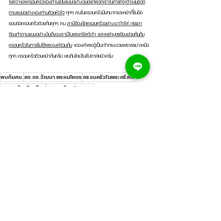
โยชูวาและครอบครัวของท่านเป็นแบบอย่างอันดีแก่พวกเราในการที่จะดำเนินชีวิต
ตามแบบอย่างของท่านด้วยหัวใจ
 ทุกๆ คนในครอบครัวมีบทบาทและหน้าที่รับผิด
ชอบต่อครอบครัวด้วยกันทุกๆ คน 
สามีต้องรักครอบครัวอย่างเอาใจใส่ ภรรยา
ต้องทำตามแบบอย่างอันดีของสามีในพระคริสต์เจ้า และเหล่าบุตรต้องช่วยกันกับ
ครอบครัวในการรับใช้พระองค์ร่วมกัน
 ขอองค์พระผู้เป็นเจ้าทรงอวยพระพรมาเหนือ
ทุกๆ ครอบครัวถ้วนหน้ากันครับ พบกันใหม่ในสัปดาห์หน้าครับ
พบกับศบ.
ศจ.ดร.วัฒนา พรหมโคตร
ครอบครัวในพระคริสต์
ครอบครัวคริสเตียน
ครอบครัวแห่งพระพร
พบกับศบ.
ดูทั้งหมด
โพสต์ที่คล้ายกัน