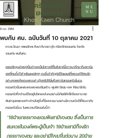
คริสตจักร
ME
ขอนแก่น
NU
Khon Kaen Church
9 ต.ค. 2564
พบกับ ศบ. ฉบับวันที่ 10 ตุลาคม 2021
ศจ.ดร.วัฒนา พรหมโคตร ศิษยาภิบาลอาวุโส คริสตจักรขอนแก่น จังหวัด
ขอนแก่น พบกับศบ. 
สรรเสริญองค์พระผู้เป็นเจ้าและเป็นโอกาสดีที่ในสัปดาห์นี้เราจะมาศึกษาถึงสถาบัน
แรกที่ทรงตั้งไว้สำหรับมนุษย์ทุกๆ คนซึ่งสำคัญต่อชีวิตมนุษย์ที่พระองค์ได้ทรงรัก
อย่างสุดพระทัยของพระองค์ ปฏิเสธไม่ได้นั่นคือสถาบันครอบครัวนั่นเอง
ครอบครัวเป็นแหล่งแห่งพระพรเสริมสร้าง ฟูมฟัก ฝึกฝน ฯลฯ ให้สมาชิกใน
ครอบครัวที่จะดำรงชีวิตอยู่ในโลกและสังคมอย่างมีเกียรติศักดิ์ศรีและสามารถ
ฟันฝ่าอุปสรรคและก้าวข้ามไปสู่สิ่งที่ดีและสวยงามอย่างมีความหวังได้ก็ต้องอาศัย
ครอบครัวนี่เอง ในพระวจนะได้สอนดังนี้ว่า 
“
18ฝ่ายภรรยาจงยอมฟังสามีของตน ซึ่งเป็นการ
สมควรในองค์พระผู้เป็นเจ้า 19ฝ่ายสามีก็จงรัก
ภรรยาของตน และอย่ามีใจขมขื่นต่อนาง 20ฝ่าย