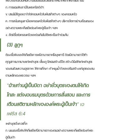
พระวจนะได้สอนให้มีความรับผิดชอบด้วยบทบาทหน้าที่หลากหลายมิติ เช่น
ก. การยอมฟังสามีในพระคริสต์เจ้า
ข. ปรนนิบัติดูแลเอาใจใส่ครอบครัวในพันธกิจต่างๆ ของครอบครัว
ค. การสนับสนุนสามีและครอบครัวในพันธกิจต่างๆ บริหารจัดการบ้านเรือนตนเอง
อย่างถวายพระเกียรติแด่องค์พระผู้เป็นเจ้า ฯลฯ
ง. สัตย์ซื่อต่อครอบครัวและร่วมกันรับใช้พระเป็นเจ้าร่วมกัน
(3) 
ลูก
ๆ
ต้องเชื่อฟังและให้เกียรติเคารพบิดามารดาหรือบุพการี ด้วยบิดามารดาได้ทำ
คุณูปการมากมายแก่เหล่าบุตร เลี้ยงดู ฝึกฝนสร้างชีวิต สร้างวินัยให้แก่เหล่าบุตร
ของตนด้วยความอุตสาหะ ให้การศึกษา คำหนุนน้ำใจและเสริมสร้างแก่บุตรของตน
ตามหลักของพระวจนะ ฯลฯ 
“
ฝ่ายท่านผู้เป็นบิดา อย่ายั่วบุตรของตนให้เกิด
โทสะ แต่จงอบรมบุตรด้วยการสั่งสอน และการ
เตือนสติตามหลักขององค์พระผู้เป็นเจ้า
” เอ
เฟซัส 6:4 
เหล่าบุตรจึงควรที่จะ
ก. นบนอบเชื่อฟังให้เกียรติแก่บิดามารดาของตนอย่างถวายพระเกียรติแด่องค์พระ
ผู้เป็นเจ้า