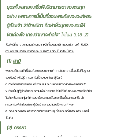
บุตรทั้งหลายจงเชื่อฟังบิดามารดาของตนทุก
อย่าง เพราะการนี้เป็นที่ชอบพระทัยขององค์พระ
ผู้เป็นเจ้า 21ฝ่ายบิดา ก็อย่ายั่วบุตรของตนให้
ขัดเคืองใจ เกรงว่าเขาจะท้อใจ
” โคโลสี 3:18-21 
เป็นสิ่งดีที่
เราจะมาทบทวนถึงบทบาทหน้าที่ของสมาชิกครอบครัวควรดำเนินชีวิต
ตามพระวจนะได้สอนเราไว้อย่างไร และทำไมต้องเป็นอย่างนั้นด้วย
(1) 
สามี
พระวจนะได้สอนให้เชื่อฟังในพระวจนะและกระทำตามด้วยความชื่นชมยินดีในฐานะ
ของหัวหน้าหรือผู้นำครอบครัวที่ดีขององค์พระผู้เป็นเจ้า
ก. ต้องรักภรรยาและครอบครัวตามแบบอย่างความรักขององค์พระคริสต์เจ้า
ข. ต้องเป็นผู้ที่รู้จักเสียสละ อดทนเพื่อนำครอบครัวให้ได้ไปในทางของพระคริสต์เจ้า
ไม่ว่าจะเป็นเวลาทุ่มเทให้ครอบครัว ประกอบสัมมาอาชีพเลี้ยงครอบครัว นำ
ครอบครัวเข้าใกล้องค์พระผู้เป็นเจ้าและร่วมกันรับใช้พระองค์ ฯลฯ
ค. ต้องปกป้องครอบครัวจากภัยอันตรายต่างๆ ที่จะเข้ามาถึงครอบครัว เหล่านี้
เป็นต้น
(2) 
ภรรยา