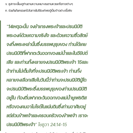
ข. อุปการะเลี้ยงดูท่านตามความเหมาะสมตามควรแก่โอกาสต่างๆ
ค. ร่วมกันกับครอบครัวในการรับใช้องค์พระผู้เป็นเจ้าอย่างเชื่อฟัง 
“
14เหตุฉะนั้น จงยำเกรงพระเจ้าและปรนนิบัติ
พระองค์ด้วยความจริงใจ และด้วยความซื่อสัตย์ 
จงทิ้งพระเหล่านั้นซึ่งบรรพบุรุษของ ท่านได้เคย
ปรนนิบัติที่ฟากตะวันออกของแม่น้ำและในอียิปต์
เสีย และท่านทั้งหลายจงปรนนิบัติพระเจ้า 15และ
ถ้าท่านไม่เต็มใจที่จะปรนนิบัติพระเจ้า ท่านทั้ง
หลายจงเลือกเสียในวันนี้ว่าท่านจะปรนนิบัติผู้ใด 
จะปรนนิบัติพระซึ่งบรรพบุรุษของท่านปรนนิบัติ
อยู่ใน ท้องถิ่นฟากตะวันออกของแม่น้ำยูเฟรติส 
หรือของคนอาโมไรต์ในแผ่นดินซึ่งท่านอาศัยอยู่ 
แต่ส่วนข้าพเจ้าและครอบครัวของข้าพเจ้า เราจะ
ปรนนิบัติพระเจ้า
” โยชูวา 24:14-15 