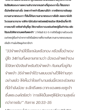
ยินดีล้นพ้นของเขาและความลำบากยากจนอย่างที่สุดของเขานั้น ก็ล้นออกมา
เป็นใจศรัทธาอย่างยิ่ง 3เพราะข้าพเจ้าเป็นพยานได้ว่า เขาศรัทธาถวายโดยสุด
ความสามารถของเขา ที่จริงก็เกินความสามารถของเขาเสียอีก 4และเขายังได้
วิงวอนเรามากมาย ขอให้เขามีส่วนในการช่วยธรรมิกชนด้วย 5ไม่เหมือนที่เราได้
คาดหมายไว้ แต่ข้อสำคัญที่สุด ได้ถวายตัวเขาเองแด่องค์พระผู้เป็นเจ้าก่อน แล้ว
ได้มอบตัวให้เราตามพระทัยพระเจ้า
” 2 โครินธ์ 8:2-5 การได้เป็นผู้ถวายตัวเองต่อ
องค์พระผู้เป็นเจ้านำพาการได้เป็นนักถวายที่ถวายเกินความสามารถของตนเอง
เสียอีก ท่านยังได้หนุนใจเราอีกว่า 
“33ข้าพเจ้ามิได้โลภเงินหรือทอง หรือเสื้อผ้าของ
ผู้ใด 34ท่านทั้งหลายทราบว่า มือของข้าพเจ้าเอง
ได้จัดหาปัจจัยสำหรับตัวข้าพเจ้า กับคนที่อยู่กับ
ข้าพเจ้า 35ข้าพเจ้าได้วางแบบอย่างไว้ให้ท่านทุก
อย่างแล้ว ให้เห็นว่าโดยทำงานเช่นนี้ควรจะช่วยคน
ที่มีกำลังน้อย ระลึกถึงพระวาทะของพระเยซูเจ้า 
ซึ่งพระองค์ตรัสว่า 'การให้เป็นเหตุให้มีความสุขยิ่ง
กว่าการรับ'” กิจการ 20:33-35