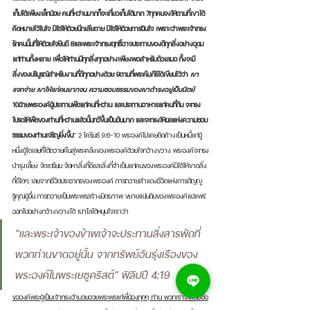
เก็บได้เพียงเล็กน้อย คนที่หว่านมากก็จะเกี่ยวเก็บได้มาก 7ทุกคนจงให้ตามที่เขาได้
คิดหมายไว้ในใจ มิใช่ให้ด้วยนึกเสียดาย มิใช่ให้ด้วยการฝืนใจ เพราะว่าพระเจ้าทรง
รักคนนั้นที่ให้ด้วยใจยินดี 8และพระเจ้าทรงฤทธิ์อาจประทานของดีทุกสิ่งอย่างอุดม
แก่ท่านทั้งหลาย เพื่อให้ท่านมีทุกสิ่งทุกอย่างเพียงพอสำหรับตัวเสมอ ทั้งจะมี
สิ่งของบริบูรณ์สำหรับงานที่ดีทุกอย่างด้วย 9ตามที่พระคัมภีร์ได้เขียนไว้ว่า 
เขา
แจกจ่าย เขาให้แก่คนยากจน ความชอบธรรมของเขาดำรงอยู่เป็นนิตย์ 
10ฝ่ายพระองค์ผู้ประทานพืชแก่คนที่หว่าน และประทานอาหารแก่คนที่กิน จะทรง
โปรดให้พืชของท่านที่หว่านแล้วนั้นทวีขึ้นเป็นอันมาก และจะทรงให้ผลแห่งความชอบ
ธรรมของท่านเจริญยิ่งขึ้น
” 2 โครินธ์ 9:6-10 พระองค์ไม่เคยติดค้างเป็นหนี้แก่ผู้
หนึ่งผู้ใดเลยที่ได้ถวายคืนสู่พระคลังของพระองค์ด้วยใจกว้างขวาง พระองค์จะทรง
บำรุงเลี้ยง จัดเตรียม จัดหาสิ่งที่ดีและสิ่งที่จำเป็นแก่คนของพระองค์มิได้ให้ขาดสิ่ง
ที่ดีใดๆ เลยจากชีวิตประชากรของพระองค์ การถวายสำแดงชีวิตแห่งการตัญญู
รู้คุณผู้อื่น การถวายเป็นพระพรสร้างมิตรภาพ ขยายแผ่นดินของพระองค์แผ่แพร่
ออกไปอย่างกว้างขวางได้ เปาโลได้หนุนใจเราว่า 
“และพระเจ้าของข้าพเจ้าจะประทานสิ่งสารพัดที่
พวกท่านขาดอยู่นั้น จากทรัพย์อันรุ่งเรืองของ
พระองค์ในพระเยซูคริสต์” ฟิลิปปี 4:19 
ขอองค์พระผู้เป็นเจ้าทรงอำนวยอวยพระพรแก่พี่น้องทุกๆ ท่าน พวกเราจะสัตย์ซื่อ