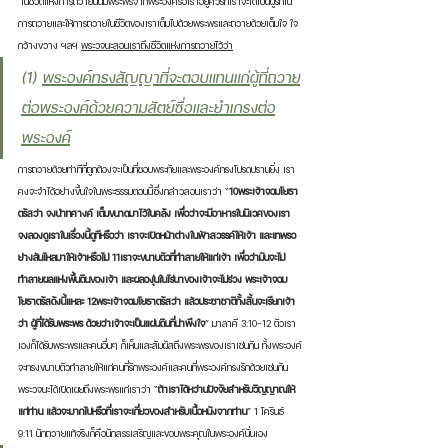
 ในชีวิตแห่งการถวายนั้นมีพระพรจากพระองค์รอเราอยู่ควรที่เราจะได้เป็นผู้รักใน
การถวายและให้การถวายในชีวิตของเราเต็มไปด้วยพระพรและถวายด้วยเต็มใจ ใจ
กว้างขวาง ฯลฯ 
พระวจนะสอนเราถึงชีวิตแห่งการถวายไว้ว่า
(1) 
พระองค์ทรงสัญญาที่จะตอบแทนแก่ผู้ที่ถวาย
ต่อพระองค์ด้วยความสัตย์ซื่อและยำเกรงต่อ
พระองค์
การถวายด้วยท่าทีที่ถูกต้องจะเป็นที่ชอบพระทัยและพระองค์ทรงโปรดปรานยิ่ง เรา
คงจะจำได้อย่างขึ้นใจในพระธรรมตอนนี้ซึ่งกล่าวสอนเราว่า “
10พระเจ้าจอมโยธา
ตรัสว่า จงนำทศางค์ เต็มขนาดมาไว้ในคลัง เพื่อว่าจะมีอาหารในนิเวศของเรา 
จงลองดูเราในเรื่องนี้ดูทีหรือว่า เราจะเปิดหน้าต่างในฟ้าสวรรค์ให้เจ้า และเทพรอ
ย่างล้นไหลมาให้เจ้าหรือไม่ 11เราจะขนาบตัวที่ทำลายให้แก่เจ้า เพื่อว่ามันจะไม่
ทำลายผลแห่งพื้นดินของเจ้า และผลองุ่นในไร่นาของเจ้าจะไม่ร่วง พระเจ้าจอม
โยธาตรัสดังนี้แหละ 12พระเจ้าจอมโยธาตรัสว่า แล้วประชาชาติทั้งสิ้นจะเรียกเจ้า
ว่า ผู้ที่ได้รับพระพร ด้วยว่าเจ้าจะเป็นแผ่นดินที่น่าพึงใจ
” มาลาคี 3:10-12 ตัวเรา
เองก็ได้รับพระพรและคนอื่นๆ ก็เห็นและสัมผัสถึงพระพรของเราเช่นกัน ทั้งพระองค์
จะทรงขนาบตัวทำลายให้แก่คนที่รักพระองค์และคนที่พระองค์ทรงรักด้วยเช่นกัน 
พระวจนะได้เปิดเผยถึงพระพรแก่เราว่า “
ถ้าเราได้หว่านปัจจัยสำหรับวิญญาณให้
แก่ท่าน แล้วจะมากไปหรือที่เราจะเกี่ยวของสำหรับเนื้อหนังจากท่าน
” 1 โครินธ์ 
9:11 นักถวายแท้จริงก็คือนักสรรเสริญและขอบพระคุณในพระองค์นั่นเอง