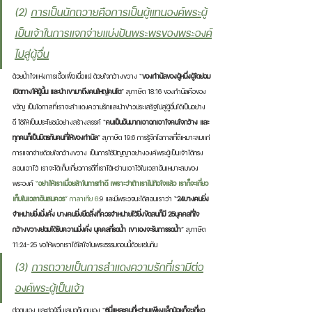
(2) 
การเป็นนักถวายคือการเป็นผู้แทนองค์พระผู้
เป็นเจ้าในการแจกจ่ายแบ่งปันพระพรของพระองค์
ไปสู่ผู้อื่น
ด้วยน้ำใจแห่งการเอื้อเฟื้อเผื่อแผ่ ด้วยใจกว้างขวาง “
ของกำนัลของผู้หนึ่งผู้ใดย่อม
เปิดทางให้ผู้นั้น และนำเขามาถึงคนใหญ่คนโต
” สุภาษิต 18:16 ของกำนัลคือของ
ขวัญ เป็นโอกาสที่เราจะสำแดงความรักและนำข่าวประเสริฐไปสู่ผู้อื่นได้เป็นอย่าง
ดี ใช้ให้เป็นประโยชน์อย่างสร้างสรรค์ “
คนเป็นอันมากเอาอกเอาใจคนใจกว้าง และ
ทุกคนก็เป็นมิตรกับคนที่ให้ของกำนัล
” สุภาษิต 19:6 การรู้จักโอกาสที่ดีเหมาะสมแก่
การแจกจ่ายด้วยใจกว้างขวาง เป็นการใช้ปัญญาอย่างองค์พระผู้เป็นเจ้าได้ทรง
สอนเอาไว้ เราจะได้เก็บเกี่ยวการดีที่เราได้หว่านเอาไว้ในเวลาอันเหมาะสมของ
พระองค์ 
“
อย่าให้เราเมื่อยล้าในการทำดี เพราะว่าถ้าเราไม่ท้อใจแล้ว เราก็จะเกี่ยว
เก็บในเวลาอันสมควร
” กาลาเทีย 6
:9 และมีพระวจนะได้สอนเราว่า “
24บางคนยิ่ง
จำหน่ายยิ่งมั่งคั่ง บางคนยิ่งยึดสิ่งที่ควรจำหน่ายไว้ยิ่งขัดสนก็มี 25บุคคลที่ใจ
กว้างขวางย่อมได้รับความมั่งคั่ง บุคคลที่รดน้ำ เขาเองจะรับการรดน้ำ
” สุภาษิต 
11:24-25 ขอให้พวกเราได้ใส่ใจในพระธรรมตอนนี้ด้วยเช่นกัน
(3) 
การถวายเป็นการสำแดงความรักที่เรามีต่อ
องค์พระผู้เป็นเจ้า
ต่อตนเอง และต่อผู้อื่นเสมอกับตนเอง “
6นี่แหละคนที่หว่านเพียงเล็กน้อยก็จะเกี่ยว