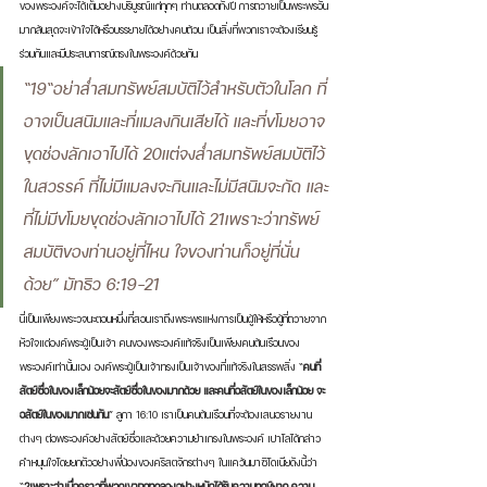
ของพระองค์จะได้เต็มอย่างบริบูรณ์แก่ทุกๆ ท่านตลอดทั้งปี การถวายเป็นพระพรอัน
มากล้นสุดจะเข้าใจได้หรือบรรยายได้อย่างคบถ้วน เป็นสิ่งที่พวกเราจะต้องเรียนรู้
ร่วมกันและมีประสบการณ์ตรงในพระองค์ด้วยกัน 
“19“อย่าส่ำสมทรัพย์สมบัติไว้สำหรับตัวในโลก ที่
อาจเป็นสนิมและที่แมลงกินเสียได้ และที่ขโมยอาจ
ขุดช่องลักเอาไปได้ 20แต่จงส่ำสมทรัพย์สมบัติไว้
ในสวรรค์ ที่ไม่มีแมลงจะกินและไม่มีสนิมจะกัด และ
ที่ไม่มีขโมยขุดช่องลักเอาไปได้ 21เพราะว่าทรัพย์
สมบัติของท่านอยู่ที่ไหน ใจของท่านก็อยู่ที่นั่น
ด้วย” มัทธิว 6:19-21 
นี่เป็นเพียงพระวจนะตอนหนึ่งที่สอนเราถึงพระพรแห่งการเป็นผู้ให้หรือผู้ที่ถวายจาก
หัวใจแด่องค์พระผู้เป็นเจ้า คนของพระองค์แท้จริงเป็นเพียงคนต้นเรือนของ
พระองค์เท่านั้นเอง องค์พระผู้เป็นเจ้าทรงเป็นเจ้าของที่แท้จริงในสรรพสิ่ง “
คนที่
สัตย์ซื่อในของเล็กน้อยจะสัตย์ซื่อในของมากด้วย และคนที่อสัตย์ในของเล็กน้อย จะ
อสัตย์ในของมากเช่นกัน
” ลูกา 16:10 เราเป็นคนต้นเรือนที่จะต้องเสนอรายงาน
ต่างๆ ต่อพระองค์อย่างสัตย์ซื่อและด้วยความยำเกรงในพระองค์ เปาโลได้กล่าว
คำหนุนใจโดยยกตัวอย่างพี่น้องของคริสตจักรต่างๆ ในแคว้นมาซิโดเนียดังนี้ว่า 
“
2เพราะว่าเมื่อคราวที่พวกเขาถูกทดลองอย่างหนักได้รับความทุกข์ยาก ความ