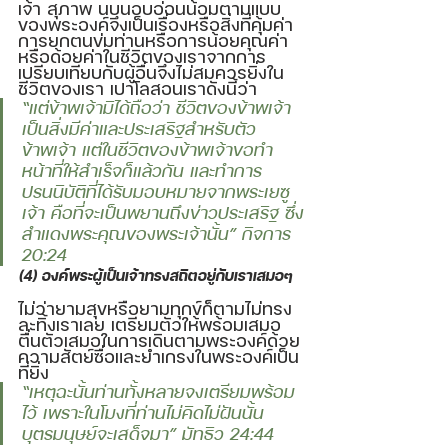
เจ้า สุภาพ นบนอบอ่อนน้อมตามแบบ
ของพระองค์จึงเป็นเรื่องหรือสิ่งที่คุ้มค่า 
การยกตนข่มท่านหรือการน้อยคุณค่า 
หรือด้อยค่าในชีวิตของเราจากการ
เปรียบเทียบกับผู้อื่นจึงไม่สมควรยิ่งใน
ชีวิตของเรา เปาโลสอนเราดังนี้ว่า 
“แต่ข้าพเจ้ามิได้ถือว่า ชีวิตของข้าพเจ้า
เป็นสิ่งมีค่าและประเสริฐสำหรับตัว
ข้าพเจ้า แต่ในชีวิตของข้าพเจ้าขอทำ
หน้าที่ให้สำเร็จก็แล้วกัน และทำการ
ปรนนิบัติที่ได้รับมอบหมายจากพระเยซู
เจ้า คือที่จะเป็นพยานถึงข่าวประเสริฐ ซึ่ง
สำแดงพระคุณของพระเจ้านั้น” กิจการ 
20:24
(4) องค์พระผู้เป็นเจ้าทรงสถิตอยู่กับเราเสมอๆ 
ไม่ว่ายามสุขหรือยามทุกข์ก็ตามไม่ทรง
ละทิ้งเราเลย เตรียมตัวให้พร้อมเสมอ
ตื่นตัวเสมอในการเดินตามพระองค์ด้วย
ความสัตย์ซื่อและยำเกรงในพระองค์เป็น
ที่ยิ่ง 
“เหตุฉะนั้นท่านทั้งหลายจงเตรียมพร้อม
ไว้ เพราะในโมงที่ท่านไม่คิดไม่ฝันนั้น  
บุตรมนุษย์จะเสด็จมา” มัทธิว 24:44 