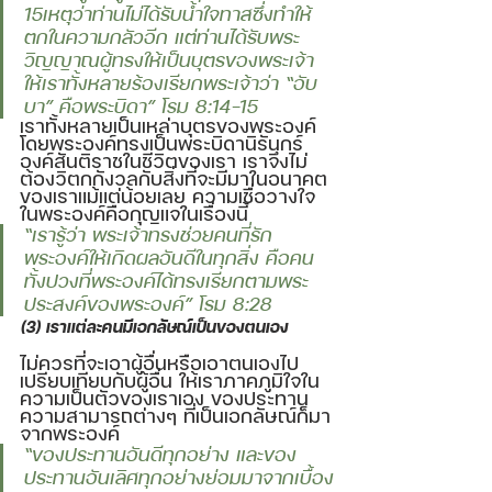
15เหตุว่าท่านไม่ได้รับน้ำใจทาสซึ่งทำให้
ตกในความกลัวอีก แต่ท่านได้รับพระ
วิญญาณผู้ทรงให้เป็นบุตรของพระเจ้า 
ให้เราทั้งหลายร้องเรียกพระเจ้าว่า “อับ
บา” คือพระบิดา” โรม 8:14-15 
เราทั้งหลายเป็นเหล่าบุตรของพระองค์ 
โดยพระองค์ทรงเป็นพระบิดานิรันกร์ 
องค์สันติราชในชีวิตของเรา เราจึงไม่
ต้องวิตกกังวลกับสิ่งที่จะมีมาในอนาคต
ของเราแม้แต่น้อยเลย ความเชื่อวางใจ
ในพระองค์คือกุญแจในเรื่องนี้ 
“เรารู้ว่า พระเจ้าทรงช่วยคนที่รัก
พระองค์ให้เกิดผลอันดีในทุกสิ่ง คือคน
ทั้งปวงที่พระองค์ได้ทรงเรียกตามพระ
ประสงค์ของพระองค์” โรม 8:28
(3) เราแต่ละคนมีเอกลัษณ์เป็นของตนเอง
ไม่ควรที่จะเอาผู้อื่นหรือเอาตนเองไป
เปรียบเทียบกับผู้อื่น ให้เราภาคภูมิใจใน
ความเป็นตัวของเราเอง ของประทาน
ความสามารถต่างๆ ที่เป็นเอกลัษณ์ก็มา
จากพระองค์ 
“ของประทานอันดีทุกอย่าง และของ
ประทานอันเลิศทุกอย่างย่อมมาจากเบื้อง