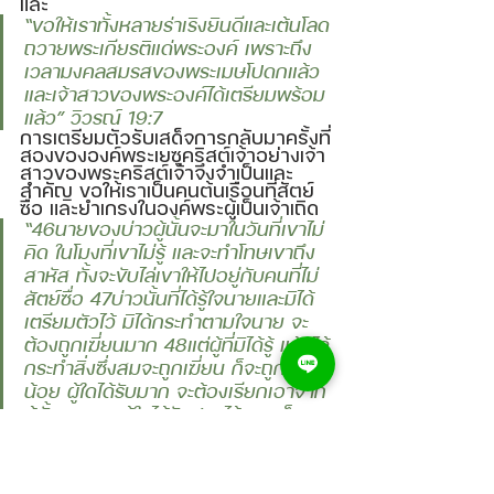
และ 
“ขอให้เราทั้งหลายร่าเริงยินดีและเต้นโลด
ถวายพระเกียรติแด่พระองค์ เพราะถึง
เวลามงคลสมรสของพระเมษโปดกแล้ว 
และเจ้าสาวของพระองค์ได้เตรียมพร้อม
แล้ว” วิวรณ์ 19:7 
การเตรียมตัวรับเสด็จการกลับมาครั้งที่
สองขององค์พระเยซูคริสต์เจ้าอย่างเจ้า
สาวของพระคริสต์เจ้าจึงจำเป็นและ
สำคัญ ขอให้เราเป็นคนต้นเรือนที่สัตย์
ซื่อ และยำเกรงในองค์พระผู้เป็นเจ้าเถิด 
“46นายของบ่าวผู้นั้นจะมาในวันที่เขาไม่
คิด ในโมงที่เขาไม่รู้ และจะทำโทษเขาถึง
สาหัส ทั้งจะขับไล่เขาให้ไปอยู่กับคนที่ไม่
สัตย์ซื่อ 47บ่าวนั้นที่ได้รู้ใจนายและมิได้
เตรียมตัวไว้ มิได้กระทำตามใจนาย จะ
ต้องถูกเฆี่ยนมาก 48แต่ผู้ที่มิได้รู้ แล้วได้
กระทำสิ่งซึ่งสมจะถูกเฆี่ยน ก็จะถูกเฆี่ยน
น้อย ผู้ใดได้รับมาก จะต้องเรียกเอาจาก
ผู้นั้นมากและผู้ใดได้รับฝากไว้มาก ก็จะ
ต้องทวงเอาจากผู้นั้นมาก” ลูกา 12:46-
48 
ได้สอนให้เราตื่นตัวและรับใช้พระองค์