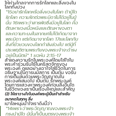
ให้ห่างไกลจากการรักโลกและสิ่งของใน
โลกทั้งปวง 
“15อย่ารักโลกหรือสิ่งของในโลก ถ้าผู้ใด
รักโลก ความรักต่อพระบิดาไม่ได้อยู่ในผู้
นั้น 16เพราะว่าสารพัดซึ่งมีอยู่ในโลก คือ
ตัณหาของเนื้อหนังและตัณหาของตา 
และความทะนงในลาภยศไม่ได้เกิดมาจาก
พระบิดา แต่เกิดมาจากโลก 17และโลกกับ
สิ่งที่ยั่วยวนของโลกกำลังล่วงไป แต่ผู้ที่
ประพฤติตามพระทัยของพระเจ้าจะดำรง
อยู่เป็นนิตย์” 1 ยอห์น 2:15-17 
สำแดงความรักในพระองค์โดยใส่ใจใน
พระคำร่วมรับใช้ในคริสตจักรของ
พระองค์ ดูแลอย่างเอาใจใส่ชีวิตในการ
อธิษฐานในการนมัสการ เป็นต้น ขอรับ
การเต็มล้นด้วยพระวิญญาณใน
พระองค์เสมอไป เป็นต้น รักพระองค์
โดยการแสวงหาพระองค์ก่อนสิ่งอื่นใด
ในชีวิตของเราเป็นเรื่องใหญ่และสำคัญ
(2) ให้เราวางใจในองค์พระผู้เป็นเจ้าสำหรับ
อนาคตในทุกๆ สิ่ง 
เปาโลหนุนน้ำใจเราดังนี้ว่า 
“14เพราะว่าพระวิญญาณของพระเจ้า
ทรงนำผู้ใด ผู้นั้นก็เป็นบุตรของพระเจ้า 