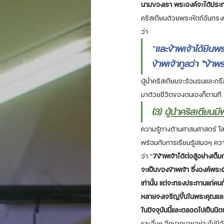
นามของเรา พระองค์จะได้ประทานส
คริสเตียนด้วยพระหัตถ์อันทรงฤ
ว่า 
“
และข้าพเจ้าได้ยินพร
ข้าพเจ้าทูลว่า “ข้าพ
ผู้นำคริสเตียนจะร้อนรนและกรื
มาด้วยชีวิตของตนเองก็ตามที
(3) 
ผู้นำคริสเตียนมี
ความรู้ทางด้านศาสนศาสตร์ โลก
พร้อมกับการเรียนรู้เสมอๆ ควา
ว่า “
7ข้าพเจ้าได้ต่อสู้อย่างเต็
จะเป็นของข้าพเจ้า ซึ่งองค์พระผ
เท่านั้น แต่จะทรงประทานแก่คน
หลายจงเจริญขึ้นในพระคุณและใน
ในปัจจุบันนี้และตลอดไปเป็นนิต
และอื่นๆ อีกมากมายอย่างไม่มีว