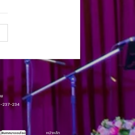
มจากศิษยาภิบาล 9 กรกฎาคม
-คริสตจักรขอนแก่น
ทย
043-237-234
หน้าหลัก
h
ฟังเทศนาออนไลน์