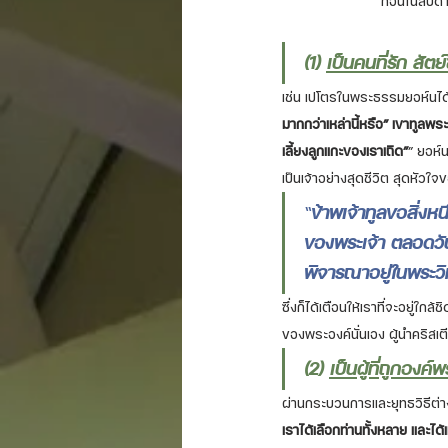
ก่อนในสัปดาห์
(1) 
เป็นคนที่รัก สัตย
เช่น เปโตรในพระธรรมยอห์นได้บ
มากกว่าเหล่านี้หรือ” เขาทูลพ
เลี้ยงลูกแกะของเราเถิด”
” ยอห์น
เป็นเจ้าอย่างสุดชีวิต สุดหัว
“
ข้าพเจ้าทูลขอสิ่งหน
ของพระเจ้า ตลอดวันเ
พิจารณาอยู่ในพระว
ซึ่งก็ได้เตือนให้เราที่จะอยู
ของพระองค์นั่นเอง ผู้นำคริสเต
(2) 
เป็นผู้ที่ถูกองค
ผ่านกระบวนการและยุทธวิธีต่า
เราได้เลือกท่านทั้งหลาย และได้