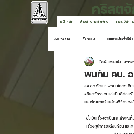
คริสตจ
หน้าหลัก
ข่าวสารคริสตจักร
การนมัสกา
All Posts
กิจกรรม
วารสารประจำสัปด
คริสตจักรขอนแก่น | Khonka
คริสตจักรขอนแก่น
พบกับ ศบ. ฉบ
ศจ.ดร.วัฒนา พรหมโคตร ศิษยา
คริสตจักรขอนแก่นยินดีต้อนรับ
และพัฒนาเสริมสร้างชีวิตของผู
ซึ่งเป็นเรื่องจำเป็นและสำคั
เรื่องผู้นำคริสเตียนก่อน และ