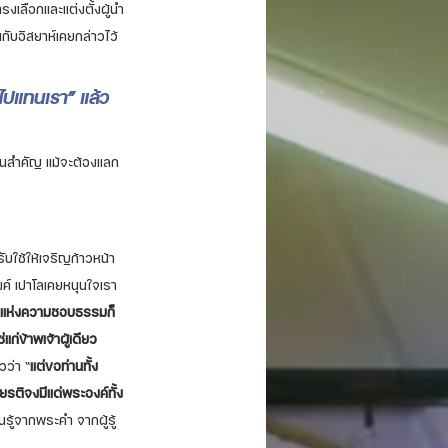
รงเลือกและแต่งตั้งผู้นำ
กับอิสยาห์เคยกล่าวไว้
จะไปแทนเรา” แล้ว
ป็นสำคัญ แม้จะต้องแลก
บใช้ให้เจริญก้าวหน้า
ค์ เปาโลเคยหนุนใจเรา
มงกุฎแห่งความชอบธรรมก็
ก่ข้าพเจ้าผู้เดียว
วว่า “
แต่ขอท่านทั้ง
ยรติจงมีแด่พระองค์ทั้ง
รู้จากพระคำ จากผู้รู้