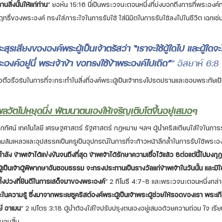
ิ่งนั้นให้แก่ท่าน
” ยอห์น 15:16 นี่เป็นพระวจนะตอนหนึ่งที่บ่งบอกถึงการที่พระองค์ท
ทธิ์ของพระองค์ ทรงใส่ภาระใจในการรับใช้ ใส่นิมิตในการรับใช้ลงไปในชีวิต เฉกเช่น
ะสุรเสียงขององค์พระผู้เป็นเจ้าตรัสว่า “เราจะใช้ผู้ใดไป และผู้ใด
ระองค์อยู่นี่ พระเจ้าข้า ขอทรงใช้ข้าพระองค์ไปเถิด”
” อิสยาห์ 6:8 
อตือรือร้นในการที่จะกระทำในสิ่งที่องค์พระผู้เป็นเจ้าทรงโปรดปรานและชอบพระทัยเ
พลวัตไม่หยุดนิ่ง พัฒนาตนเองให้เจริญเติบโตขึ้นอยู่เสมอ
ๆ
ทัศน์ เทคโนโลยี เศรษฐศาสตร์ รัฐศาสตร์ กฎหมาย ฯลฯ ผู้นำคริสเตียนใส่ใจในการรั
มล้มเหลวและอุปสรรคเป็นครูเป็นอุปกรณ์ในการที่จะก้าวหน้าลึกล้ำในการรับใช้พระอง
มกำลัง ข้าพเจ้าได้แข่งขันจนถึงที่สุด ข้าพเจ้าได้รักษาความเชื่อไว้แล้ว 8ต่อแต่นี้ไป
ู้เป็นเจ้าผู้พิพากษาอันชอบธรรม จะทรงประทานเป็นรางวัลแก่ข้าพเจ้าในวันนั้น และมิใช่แ
ทั้งปวงที่ยินดีในการเสด็จมาของพระองค์
” 2 ทิโมธี 4:7-8 และพระวจนะตอนหนึ่งกล่า
ความรู้ ซึ่งมาจากพระเยซูคริสต์องค์พระผู้เป็นเจ้าพระผู้ช่วยให้รอดของเรา พระเกี
ย์ อาเมน
” 2 เปโตร 3:18 ผู้นำต้องใส่ใจปรับปรุงตนเองอยู่เสมอด้วยความถ่อม ใจ เรียน
ันจบสิ้น