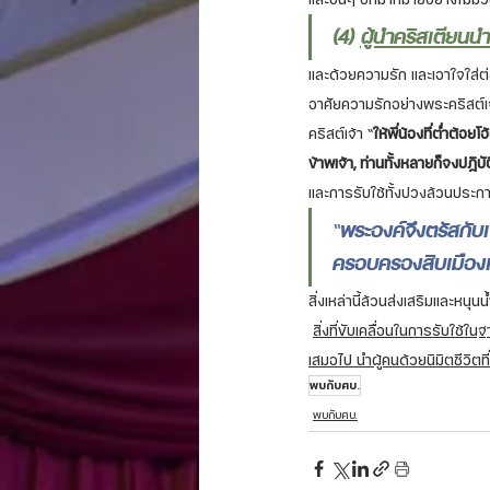
(4) 
ผู้นำคริสเตียนนำผ
และด้วยความรัก และเอาใจใส่ต่อ
อาศัยความรักอย่างพระคริสต์เ
คริสต์เจ้า “
ให้พี่น้องที่ต่ำต้อย
ข้าพเจ้า, ท่านทั้งหลายก็จงปฏิบ
และการรับใช้ทั้งปวงล้วนประก
“
พระองค์จึงตรัสกับเข
ครอบครองสิบเมืองเ
สิ่งเหล่านี้ล้วนส่งเสริมและหน
สิ่งที่ขับเคลื่อนในการรับใช้ใ
เสมอไป นำผู้คนด้วยนิมิตชีวิตที
พบกับศบ.
พบกับศบ.