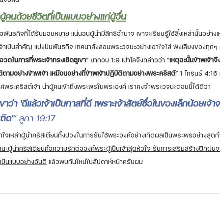
ู้คนด้วยชีวิตที่เป็นแบบอย่างแก่ผู้อื่น
พันธกิจที่ได้รับมอบหมาย แน่นอนผู้นำมีสิทธิอำนาจ เขาจะเรียนรู้ใช้สิ่งเหล่านั้นอย่
จ้าเป็นสำคัญ แบ่งปันพันธกิจ เทศนาสั่งสอนพระวจนะอย่างเอาใจใส่ ฟังเสียงของท
โอ้อวดในการที่พระเจ้าทรงเชิดชูเขา
” ยากอบ 1:9 เปาโลจึงกล่าวว่า “
เหตุฉะนั้นข้าพเจ้า
ัติตามอย่างข้าพเจ้า เหมือนอย่างที่ข้าพเจ้าปฏิบัติตามอย่างพระคริสต์
” 1 โครินธ์ 4:16 
าศพระคริสต์เจ้า นำผู้คนเข้าถึงพระพรในพระองค์ เราคงจำพระวจนะตอนนี้ได้ดีว่า 
าว่า 'ดีแล้วเจ้าเป็นทาสที่ดี เพราะเจ้าสัตย์ซื่อในของเล็กน้อยเจ้
ถิด'
” ลูกา 19:17 
ุนน้ำใจเหล่าผู้นำคริสเตียนทั้งปวงในการรับใช้พระองค์อย่างเกิดผลเป็นพระพรอย่างสุดก
นฐานะผู้นำคริสเตียนคือความรักต่อองค์พระผู้เป็นเจ้าสุดหัวใจ รับการเสริมสร้างฝึกฝนจา
่เป็นแบบอย่างอันดี
 แล้วพบกันใหม่ในสัปดาห์หน้าครับผม