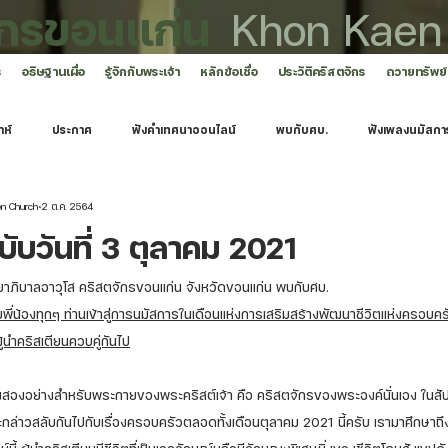
ักรขอนแก่น
Khon Kaen
ร
อธิษฐานเผื่อ
รู้จักกับพระเจ้า
หลักข้อเชื่อ
ประวัติคริสตจักร
ถวายทรัพย์
าห์
ประกาศ
ฟังคำเทศนาออนไลน์
พบกับศบ.
ฟังเพลงนมัสกา
en Church
2 ต.ค. 2564
ับวันที่ 3 ตุลาคม 2021
ภิบาลอาวุโส คริสตจักรขอนแก่น จังหวัดขอนแก่น พบกับศบ. 
พี่น้องทุกๆ ท่านเข้าสู่การนมัสการในเดือนแห่งการเสริมสร้างพัฒนาชีวิตแห่งครอบคร
้นำคริสเตียนควบคู่กันไป
ญทั้งสองอย่างสำหรับพระกายของพระคริสต์เจ้า คือ คริสตจักรของพระองค์นั่นเอง ในสัป
จะกล่าวสลับกันไปกับเรื่องครอบครัวตลอดทั้งเดือนตุลาคม 2021 นี้ครับ เรามาศึกษาถึงเ