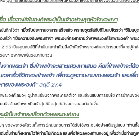
นี้ 
ผู้นำคริสเตียนมีชีวิตที่เป็นเอกลักษณ์หรือมีลักษณะพิเศษยิ่งของชีวิตโดยสังเขปดัง
์ซื่อ เชื่อวางใจในองค์พระผู้เป็นเจ้าอย่างสุดหัวใจของเขา
ันทึกไว้ว่า “
เมื่อรับประทานอาหารเสร็จแล้ว พระเยซูตรัสกับซีโมนเปโตรว่า “ซีโมนบุต
ระองค์ว่า “เป็นความจริงพระเจ้าข้า พระองค์ทรงทราบว่าข้าพระองค์รักพระองค์” พระอง
 21:15 เป็นคุณสมบัติที่จำเป็นและสำคัญยิ่งนักคือรักพระองค์และปรารถนาที่จะอยู่ใกล้
ใจของเขา อยากพาพี่น้องมาทบทวน 
ึ่งจากพระเจ้า ซึ่งข้าพเจ้าจะเสาะแสวงหาเสมอ คือที่ข้าพเจ้าจะได้อ
วลาชั่วชีวิตของข้าพเจ้า เพื่อจะดูความงามของพระเจ้า และเพื่อ
ิหารของพระองค์
” สดุดี 27:4 
่ใกล้ชิดพระองค์เสมอๆ ผู้นำจะเรียนจากพระคริสต์เจ้า และเลียนแบบการรับใช้ การนำค
ียนจึงต้องรักพระเป็นเจ้าสุดชีวิตสุดหัวใจอย่างถอนตัวไม่ขึ้น
์พระผู้เป็นเจ้าทรงเลือกด้วยพระองค์เอง
งๆ ของพระองค์รวมทั้งการฝึกฝนก่อนการได้รับใช้พระองค์อย่างเต็มรูปแบบ “
ท่านทั
แต่งตั้งท่านทั้งหลายไว้ให้ท่านไปเกิดผล และเพื่อให้ผลของท่านคงอยู่ เพื่อว่าเมื่อท่าน