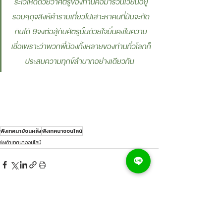
ระไวให้ดีด้วยว่าศัตรูของท่านคือมารวนเวียนอยู่
รอบๆดุจสิงห์คำรามเที่ยวไปเสาะหาคนที่มันจะกัด
กินได้ 9จงต่อสู้กับศัตรูนั้นด้วยใจมั่นคงในความ
เชื่อเพราะว่าพวกพี่น้องทั้งหลายของท่านทั่วโลกก็
ประสบความทุกข์ลำบากอย่างเดียวกัน 
ฟังเทศนาย้อนหลัง
ฟังเทศนาออนไลน์
ฟังคำเทศนาออนไลน์
ดูทั้งหมด
โพสต์ที่คล้ายกัน