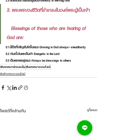
2.3 สัตย์ซื่อในการรับใช้อยู่เสมอFaithfully in serving God
3. พระพรของชีวิตที่ยำเกรงในองค์พระผู้เป็นเจ้า 
   Blessings of those who are fearing of 
God are:
3.1 มีชีวิตที่เจริญเติบโตขึ้นเสมอ Growing in God always—steadfastly 
3.2 เข้มแข็งในพระเป็นเจ้า Energetic in the Lord
3.3 เป็นพระพรอยู่เสมอ Always be blessings to others
ฟังเทศนาย้อนหลัง
ฟังเทศนาออนไลน์
ฟังคำเทศนาออนไลน์
ดูทั้งหมด
โพสต์ที่คล้ายกัน