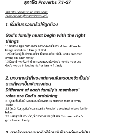
สุภาษิต Proverbs 7:1-27 
เทศนาโดย ศจ.ดร.วัฒนา พรหมโคตร 
ศิษยาภิบาลอาวุโสคริสตจักรขอนแก่น
1. เริ่มต้นครอบครัวให้ถูกต้อง
God’s family must begin with the right 
things
1.1 ชายจริงหญิงแท้สร้างครอบครัวของพระเป็นเจ้า Male and Female 
beings united as a family of God
1.2 มีองค์พระผู้เป็นเจ้าทรงสถิตเหนือครอบครัวเหล่านั้น God’s presence 
among a his/her family
1.3 มีพระคำพระเป็นเจ้านำทางของครอบครัว God’s family must use 
God’s words in leading his/her family fittingly
2. บทบาทหน้าที่ของแต่ละคนในครอบครัวเป็นไป
ตามที่พระเป็นเจ้าทรงสอน 
Different of each family’s members’ 
roles are God’s ordaining
2.1 ผู้ชายเป็นหัวหน้าของครอบครัว Male is ordained to be a family 
leader
2.2 ผู้หญิงเป็นคู่อุปถัมภ์ของครอบครัว Female is ordained to be a family 
helper
2.3 เหล่าบุตรเป็นของขวัญที่มาจากองค์พระผู้เป็นเจ้า Children are God’s 
gifts to each family
3. การรักษาครอบครัวให้อบอุ่นในองค์พระผู้เป็น