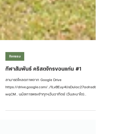
กิจกรรม
กีฬาสัมพันธ์ คริสตจักรขอนแก่น #1
สามารถโหลดภาพจาก Google Drive
https://drive.google.com/.../1LvBEuy4UsDulac27aohsdbp
wqCM... นมัสการพระเจ้าทุกๆวันอาทิตย์ (วันสะบาโต)...